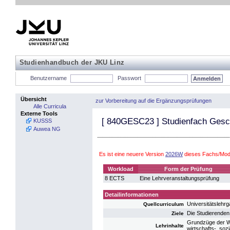
Studienhandbuch der JKU Linz
Benutzername
Passwort
Übersicht
zur Vorbereitung auf die Ergänzungsprüfungen
Alle Curricula
Externe Tools
[
840GESC23
] Studienfach Gesc
KUSSS
Auwea NG
Es ist eine neuere Version
2026W
dieses Fachs/Modu
Workload
Form der Prüfung
8 ECTS
Eine Lehrveranstaltungsprüfung
Detailinformationen
Universitätslehr
Quellcurriculum
Die Studierenden
Ziele
Grundzüge der We
Lehrinhalte
wirtschafts-, soz