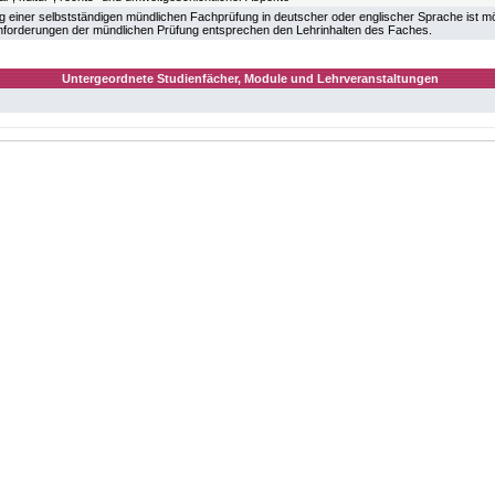
g einer selbstständigen mündlichen Fachprüfung in deutscher oder englischer Sprache ist mö
 Anforderungen der mündlichen Prüfung entsprechen den Lehrinhalten des Faches.
Untergeordnete Studienfächer, Module und Lehrveranstaltungen