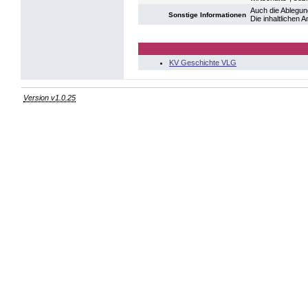
Auch die Ablegun
Sonstige Informationen
Die inhaltlichen
KV Geschichte VLG
Version v1.0.25