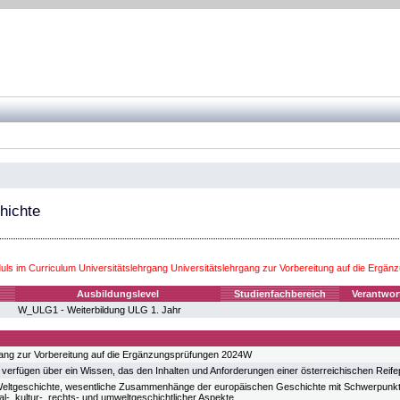
hichte
ls im Curriculum Universitätslehrgang Universitätslehrgang zur Vorbereitung auf die Erg
Ausbildungslevel
Studienfachbereich
Verantwor
W_ULG1 - Weiterbildung ULG 1. Jahr
gang zur Vorbereitung auf die Ergänzungsprüfungen 2024W
 verfügen über ein Wissen, das den Inhalten und Anforderungen einer österreichischen Reif
ltgeschichte, wesentliche Zusammenhänge der europäischen Geschichte mit Schwerpunkt auf
ial-, kultur-, rechts- und umweltgeschichtlicher Aspekte