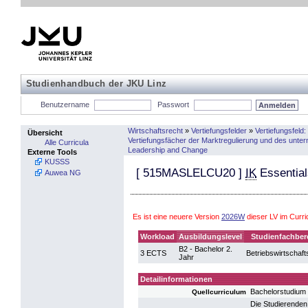
Studienhandbuch der JKU Linz
Benutzername
Passwort
Wirtschaftsrecht
»
Vertiefungsfelder
»
Vertiefungsfeld
Übersicht
Vertiefungsfächer der Marktregulierung und des unt
Alle Curricula
Leadership and Change
Externe Tools
KUSSS
[
515MASLELCU20
]
IK
Essential
Auwea NG
Es ist eine neuere Version
2026W
dieser LV im Curr
Workload
Ausbildungslevel
Studienfachber
B2 - Bachelor 2.
3 ECTS
Betriebswirtschaft
Jahr
Detailinformationen
Bachelorstudium 
Quellcurriculum
Die Studierenden