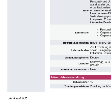
Personal- und U
auseinander und 
organisationalen
erhalten derart e
Ziele
Unternehmensfüh
Veränderungspro
komplexen Zusamm
interaktive Bear
Personal
Organisa
Lehrinhalte
Organisa
Einzel- und Grup
Beurteilungskriterien
Zur Erreichung d
sowie Kleingrupp
Lehrmethoden
kritischen Diskus
Deutsch
Abhaltungssprache
Schreyögg, G. & K
Literatur
gestellt
Nein
Lehrinhalte wechselnd?
Präsenzlehrveranstaltung
40
Teilungsziffer
Zuteilung nach V
Zuteilungsverfahren
Version v1.0.25