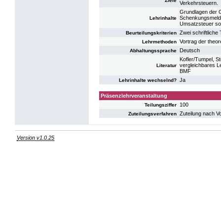
Ziele
Verkehrsteuern.
Grundlagen der 
Schenkungsmelde
Lehrinhalte
Umsatzsteuer so
Zwei schriftliche
Beurteilungskriterien
Vortrag der theo
Lehrmethoden
Deutsch
Abhaltungssprache
Kofler/Tumpel, St
vergleichbares L
Literatur
BMF
Ja
Lehrinhalte wechselnd?
Präsenzlehrveranstaltung
100
Teilungsziffer
Zuteilung nach V
Zuteilungsverfahren
Version v1.0.25