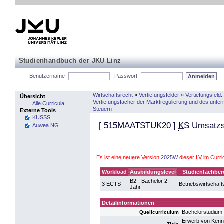
Studienhandbuch der JKU Linz
Benutzername
Passwort
Wirtschaftsrecht
»
Vertiefungsfelder
»
Vertiefungsfeld
Übersicht
Vertiefungsfächer der Marktregulierung und des unt
Alle Curricula
Steuern
Externe Tools
KUSSS
[
515MAATSTUK20
]
KS
Umsatzst
Auwea NG
Es ist eine neuere Version
2025W
dieser LV im Curr
Workload
Ausbildungslevel
Studienfachber
B2 - Bachelor 2.
3 ECTS
Betriebswirtschaft
Jahr
Detailinformationen
Bachelorstudium 
Quellcurriculum
Erwerb von Kenn