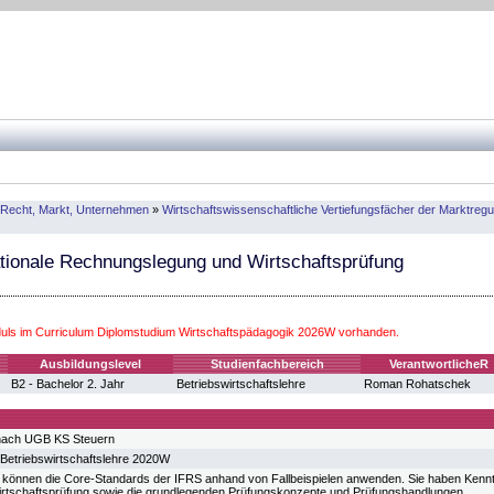
: Recht, Markt, Unternehmen
»
Wirtschaftswissenschaftliche Vertiefungsfächer der Marktre
ationale Rechnungslegung und Wirtschaftsprüfung
ls im Curriculum Diplomstudium Wirtschaftspädagogik 2026W vorhanden.
Ausbildungslevel
Studienfachbereich
VerantwortlicheR
B2 - Bachelor 2. Jahr
Betriebswirtschaftslehre
Roman Rohatschek
 nach UGB KS Steuern
Betriebswirtschaftslehre 2020W
 können die Core-Standards der IFRS anhand von Fallbeispielen anwenden. Sie haben Kenntn
irtschaftsprüfung sowie die grundlegenden Prüfungskonzepte und Prüfungshandlungen.