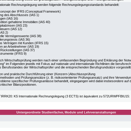
nationale Rechnungslegung werden folgende Rechnungslegungsstandards behandelt:
onzept der IFRS (Conceptual Framework)
ung des Abschlusses (IAS 1)
gen (IAS 16)
tition gehaltene Immobilien (IAS 40)
italzinsen (IAS 23)
Steuern (IAS 12)
IAS 2)
elle Vermögenswerte (IAS 38)
erungstests (IAS 36)
us Verträgen mit Kunden (IFRS 15)
en an Arbeitnehmer (IAS 19)
 Rückstellungen (IAS 37)
strumente (IFRS 9)
ch Wirtschaftsprüfung werden nach einer umfassenden Begründung und Erklärung der Notw
ng" im Folgenden jeweils mit Fokus auf nationale und internationale Richtlinien die berufsr
s Berufsstandes der Wirtschaftsprüfer und die entsprechenden Berufsgrundsätze vorgestellt.
on und praktische Durchführung einer (Konzern-)Abschlussprüfung
methoden und Prüfungsansätze (z. B. risikoorientierter Prüfungsansatz) und ihre Verwendu
robleme spezifischer Prüfungsanlässe behandelt, eingegangen wird dabei insbesondere auf d
ritischer Bilanzpositionen.
RRK20: KS Internationale Rechnungslegung (3 ECTS) ist äquivalent zu 572URWPFBIU15: IK
Untergeordnete Studienfächer, Module und Lehrveranstaltungen