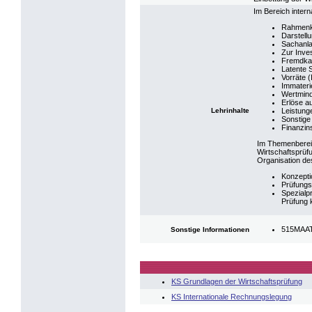
Im Bereich inter
Rahmenk
Darstell
Sachanla
Zur Inves
Fremdkap
Latente 
Vorräte (
Immateri
Wertmind
Erlöse a
Lehrinhalte
Leistung
Sonstige
Finanzin
Im Themenberei
Wirtschaftsprüfu
Organisation de
Konzepti
Prüfungs
Spezialp
Prüfung k
515MAATI
Sonstige Informationen
KS Grundlagen der Wirtschaftsprüfung
KS Internationale Rechnungslegung