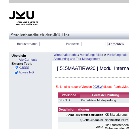
Studienhandbuch der JKU Linz
Benutzername
Passwort
Wirtschaftsrecht
»
Vertiefungsfelder
»
Vertiefungsfeld
Übersicht
Accounting and Tax Management
Alle Curricula
Externe Tools
[
515MAATIRW20
] Modul Intern
KUSSS
Auwea NG
Es ist eine neuere Version
2025W
dieses Fachs/Modu
Workload
Form der Prüfung
6 ECTS
Kumulative Modulprüfung
Detailinformationen
KS Bilanzierung
Anmeldevoraussetzungen
Bachelorstudium 
Quellcurriculum
Die Studierenden
Ziele
Einbettung der W