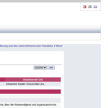
DE
EN
gulierung und des unternehmerischen Handelns
»
Minor
Anbietende Uni
Johannes Kepler Universität Linz
is über die Notwendigkeit und organisatorische