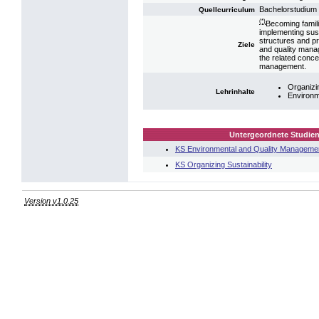
Bachelorstudium 
Quellcurriculum
(*)
Becoming famil
implementing sust
structures and pr
Ziele
and quality manag
the related conce
management.
Organizin
Lehrinhalte
Environm
Untergeordnete Studien
KS Environmental and Quality Manageme
KS Organizing Sustainability
Version v1.0.25