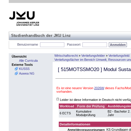
Studienhandbuch der JKU Linz
Benutzername
Passwort
Wirtschaftsrecht
»
Vertiefungsfelder
»
Vertiefungsfeld
Übersicht
Vertiefungsfächer im Bereich Umwelt, Ressourcen und
Alle Curricula
Externe Tools
[
515MOTSSMO20
] Modul Susta
KUSSS
Auwea NG
Es ist eine neuere Version
2026W
dieses Fachs/Modu
vorhanden.
(*)
Leider ist diese Information in Deutsch nicht verfü
Workload
Form der Prüfung
Ausbildungsle
Kumulative
B2 - Bachelor 2.
6 ECTS
Modulprüfung
Jahr
Detailinformationen
KS Grundlagen d
Anmeldevoraussetzungen