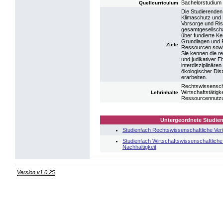
Bachelorstudium
Quellcurriculum
Die Studierenden 
Klimaschutz und 
Vorsorge und Ris
gesamtgesellsch
über fundierte K
Grundlagen und 
Ziele
Ressourcen sowie
Sie kennen die re
und judikativer E
interdisziplinären
ökologischer Dis
erarbeiten.
Rechtswissenscha
Wirtschaftstätigk
Lehrinhalte
Ressourcennutzun
Untergeordnete Studien
Studienfach Rechtswissenschaftliche Ver
Studienfach Wirtschaftswissenschaftlich
Nachhaltigkeit
Version v1.0.25