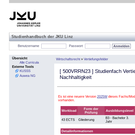
Studienhandbuch der JKU Linz
Benutzername
Passwort
Übersicht
Wirtschaftsrecht
»
Vertiefungsfelder
Alle Curricula
Externe Tools
[
500VRRN23
] Studienfach Verti
KUSSS
Auwea NG
Nachhaltigkeit
Es ist eine neuere Version
2025W
dieses Fachs/Modu
vorhanden.
Form der
Workload
Ausbildungslevel
Prüfung
B3 - Bachelor 3.
43 ECTS
Gliederung
Jahr
Detailinformationen