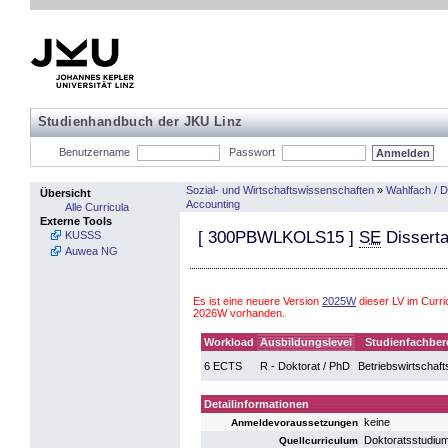
Studienhandbuch der JKU Linz
Benutzername
Passwort
Sozial- und Wirtschaftswissenschaften
»
Wahlfach / D
Übersicht
Accounting
Alle Curricula
Externe Tools
[
300PBWLKOLS15
]
SE
Disserta
KUSSS
Auwea NG
Es ist eine neuere Version
2025W
dieser LV im Curri
2026W vorhanden.
Workload
Ausbildungslevel
Studienfachber
6 ECTS
R - Doktorat / PhD
Betriebswirtschaft
Detailinformationen
keine
Anmeldevoraussetzungen
Doktoratsstudium
Quellcurriculum