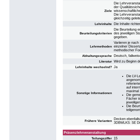
Die Lehrveranstal
der Qualitätssich
wissenschaftlich
Ziele
Die Lehrveranstal
gleichzeitig geleit
Die Inhalte rich
Lehrinhalte
Die Beurteilung e
des jeweiligen St
Beurteilungskriterien
gegeben.
Variieren je nach
einzelner Disser
Lehrmethoden
methodischer Fo
Deutsch, fallwei
Abhaltungssprache
Wird zu Beginn d
Literatur
Ja
Lehrinhalte wechselnd?
Die LV-L
angenomm
referiert
auf inter
maximal 
Sonstige Informationen
Die geme
Fächer i
jeweilig
Die Beurt
teilgeno
Decken ebenfalls
Frühere Varianten
3DBWLKS: SE Dis
Präsenzlehrveranstaltung
15
Teilungsziffer