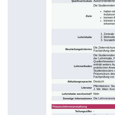
Außerordentliche
Quellcurriculum
Die Studierenden
haben ei
insbeson
Ziele
kennen A
können d
erkennen
Zentrale 
Methodis
Lehrinhalte
Sozialeth
Die Zielerreichu
Beurteilungskriterien
Fachprüfung über
Die Studierenden 
der Lehrinhalte, 
Quellenhinweise f
enthält weiters 
Lehrmethoden
praktischen Anwe
Studiendossiers d
Präsenzkurs des 
Fachprüfung vor.
Deutsch
Abhaltungssprache
Pflichtlektüre: S
Literatur
J. Wir. Wien: Kr
Nein
Lehrinhalte wechselnd?
Die Lehrveransta
Sonstige Informationen
Präsenzlehrveranstaltung
-
Teilungsziffer