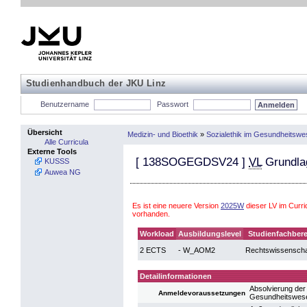
Studienhandbuch der JKU Linz
Benutzername
Passwort
Übersicht
Medizin- und Bioethik
»
Sozialethik im Gesundheitsw
Alle Curricula
Externe Tools
[
138SOGEGDSV24
]
VL
Grundlag
KUSSS
Auwea NG
Es ist eine neuere Version
2025W
dieser LV im Curr
vorhanden.
Workload
Ausbildungslevel
Studienfachbere
2 ECTS
- W_AOM2
Rechtswissenscha
Detailinformationen
Absolvierung der 
Anmeldevoraussetzungen
Gesundheitswes