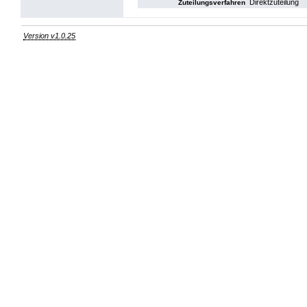
Direktzuteilung
Zuteilungsverfahren
Version v1.0.25