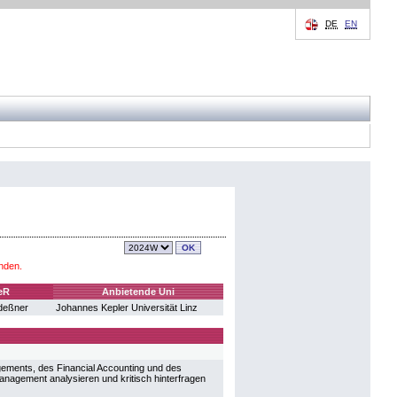
DE
EN
nden.
eR
Anbietende Uni
ndeßner
Johannes Kepler Universität Linz
ements, des Financial Accounting und des
agement analysieren und kritisch hinterfragen