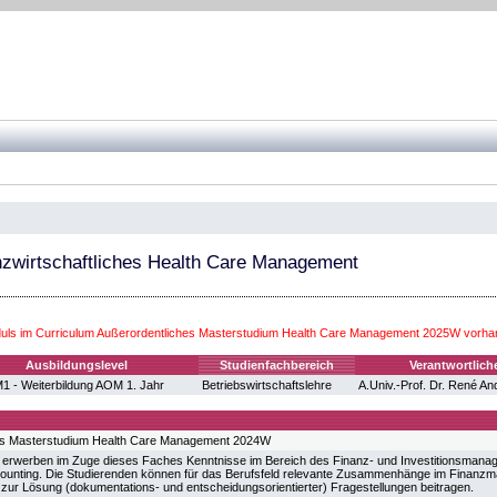
nzwirtschaftliches Health Care Management
ls im Curriculum Außerordentliches Masterstudium Health Care Management 2025W vorha
Ausbildungslevel
Studienfachbereich
Verantwortlich
 - Weiterbildung AOM 1. Jahr
Betriebswirtschaftslehre
A.Univ.-Prof. Dr. René A
es Masterstudium Health Care Management 2024W
 erwerben im Zuge dieses Faches Kenntnisse im Bereich des Finanz- und Investitionsmanag
nting. Die Studierenden können für das Berufsfeld relevante Zusammenhänge im Finanzman
zur Lösung (dokumentations- und entscheidungsorientierter) Fragestellungen beitragen.