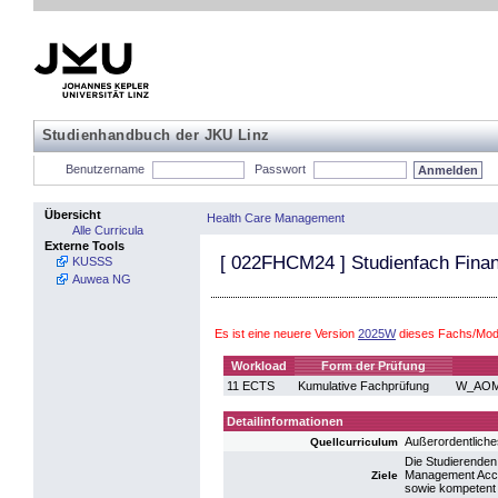
Studienhandbuch der JKU Linz
Benutzername
Passwort
Übersicht
Health Care Management
Alle Curricula
Externe Tools
[
022FHCM24
] Studienfach Fina
KUSSS
Auwea NG
Es ist eine neuere Version
2025W
dieses Fachs/Modu
Workload
Form der Prüfung
11 ECTS
Kumulative Fachprüfung
W_AOM1
Detailinformationen
Außerordentlich
Quellcurriculum
Die Studierenden
Management Accou
Ziele
sowie kompetent 