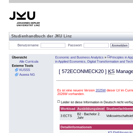
Studienhandbuch der JKU Linz
Benutzername
Passwort
(*)
Economic and Business Analytics
»
Principles in A
Übersicht
in Applied Economics, Digital Transformation and Tec
Alle Curricula
Externe Tools
KUSSS
[
572ECONMECK20
]
KS
Manager
Auwea NG
Es ist eine neuere Version
2025W
dieser LV im Curri
2026W vorhanden.
(*)
Leider ist diese Information in Deutsch nicht verfü
Workload
Ausbildungslevel
Studienfachbere
B2 - Bachelor 2.
3 ECTS
Volkswirtschaftsle
Jahr
Detailinformationen
KS Einführung in 