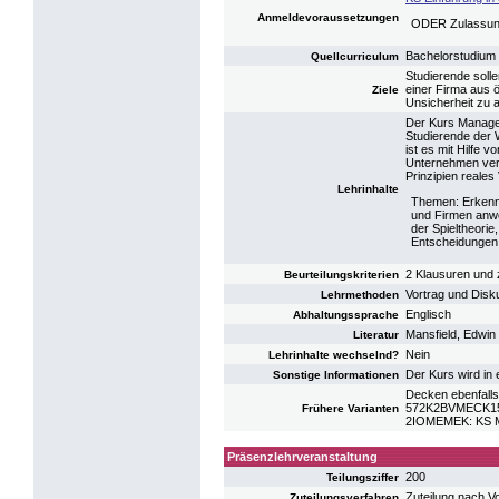
Anmeldevoraussetzungen
ODER Zulassung
Bachelorstudium
Quellcurriculum
Studierende soll
einer Firma aus 
Ziele
Unsicherheit zu 
Der Kurs Manager
Studierende der 
ist es mit Hilfe
Unternehmen vers
Prinzipien reales
Lehrinhalte
Themen: Erkenn
und Firmen anwe
der Spieltheorie
Entscheidungen 
2 Klausuren und 
Beurteilungskriterien
Vortrag und Disk
Lehrmethoden
Englisch
Abhaltungssprache
Mansfield, Edwin
Literatur
Nein
Lehrinhalte wechselnd?
Der Kurs wird in
Sonstige Informationen
Decken ebenfalls
572K2BVMECK15: 
Frühere Varianten
2IOMEMEK: KS Ma
Präsenzlehrveranstaltung
200
Teilungsziffer
Zuteilung nach V
Zuteilungsverfahren