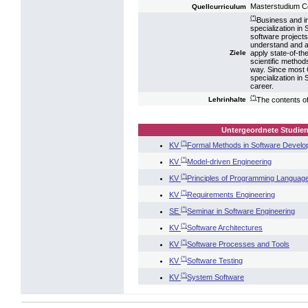
Masterstudium 
Quellcurriculum
(*)
Business and in
specialization in
software projects
understand and a
apply state-of-th
Ziele
scientific methods
way. Since most 
specialization in 
career.
(*)
The contents of
Lehrinhalte
Untergeordnete Studien
(*)
KV
Formal Methods in Software Devel
(*)
KV
Model-driven Engineering
(*)
KV
Principles of Programming Languag
(*)
KV
Requirements Engineering
(*)
SE
Seminar in Software Engineering
(*)
KV
Software Architectures
(*)
KV
Software Processes and Tools
(*)
KV
Software Testing
(*)
KV
System Software