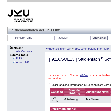
Studienhandbuch der JKU Linz
Benutzername
Passwort
Übersicht
Wirtschaftsinformatik
»
Spezialkompetenz Informatik
Alle Curricula
Externe Tools
(*)
KUSSS
[
921CSOE13
] Studienfach
Sof
Auwea NG
Es ist eine neuere Version
2025W
dieses Fachs/Mod
vorhanden.
(*)
Leider ist diese Information in Deutsch nicht verfü
Form der
Workload
Ausbildungslevel
Prüfung
0-27
Gliederung
M - Master
ECTS
Detailinformationen