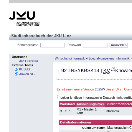
Studienhandbuch der JKU Linz
Benutzername
Passwort
Übersicht
Wirtschaftsinformatik
»
Spezialkompetenz Informatik
Alle Curricula
Externe Tools
(*)
KUSSS
[
921INSYKBSK13
]
KV
Knowle
Auwea NG
Es ist eine neuere Version
2025W
dieser LV im Curri
(*)
Leider ist diese Information in Deutsch nicht verfü
Workload
Ausbildungslevel
Studienfachbere
M1 - Master 1.
3 ECTS
Informatik
Jahr
Detailinformationen
Masterstudium 
Quellcurriculum