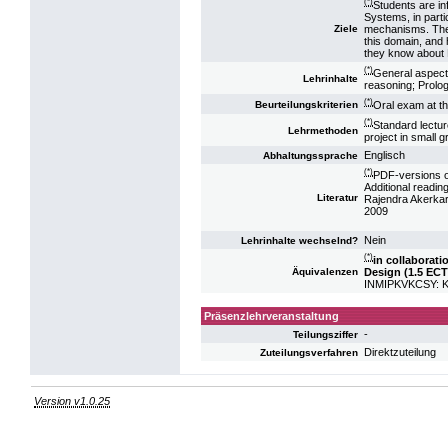
(*)
Students are i
Systems, in part
mechanisms. They
Ziele
this domain, and 
they know about
(*)
General aspect
Lehrinhalte
reasoning; Prolo
(*)
Oral exam at th
Beurteilungskriterien
(*)
Standard lectur
Lehrmethoden
project in small g
Englisch
Abhaltungssprache
(*)
PDF-versions of
Additional reading
Literatur
Rajendra Akerkar
2009
Nein
Lehrinhalte wechselnd?
(*)
in collaborat
Design (1.5 ECT
Äquivalenzen
INMIPKVKCSY: K
Präsenzlehrveranstaltung
-
Teilungsziffer
Direktzuteilung
Zuteilungsverfahren
Version v1.0.25