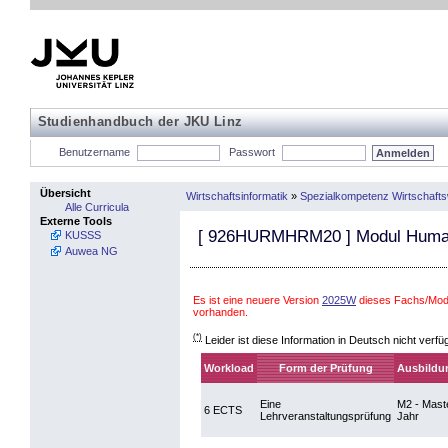
Studienhandbuch der JKU Linz
Benutzername
Passwort
Übersicht
Wirtschaftsinformatik
»
Spezialkompetenz Wirtschaft
Alle Curricula
Externe Tools
[
926HURMHRM20
] Modul Huma
KUSSS
Auwea NG
Es ist eine neuere Version
2025W
dieses Fachs/Modu
vorhanden.
(*)
Leider ist diese Information in Deutsch nicht verfü
Workload
Form der Prüfung
Ausbildu
Eine
M2 - Maste
6 ECTS
Lehrveranstaltungsprüfung
Jahr