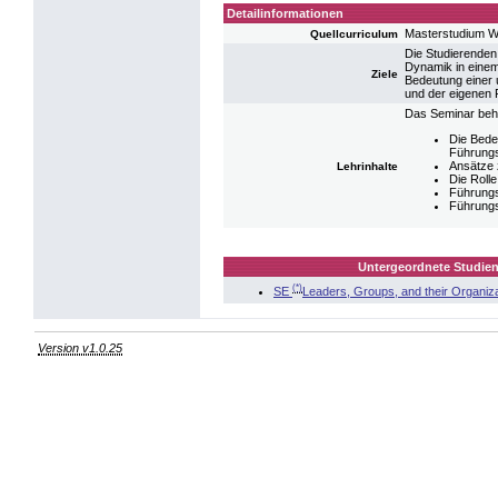
Detailinformationen
Masterstudium Wi
Quellcurriculum
Die Studierenden
Dynamik in einem
Ziele
Bedeutung einer 
und der eigenen 
Das Seminar beha
Die Bede
Führungs
Ansätze 
Lehrinhalte
Die Roll
Führungs
Führungs
Untergeordnete Studien
(*)
SE
Leaders, Groups, and their Organiz
Version v1.0.25