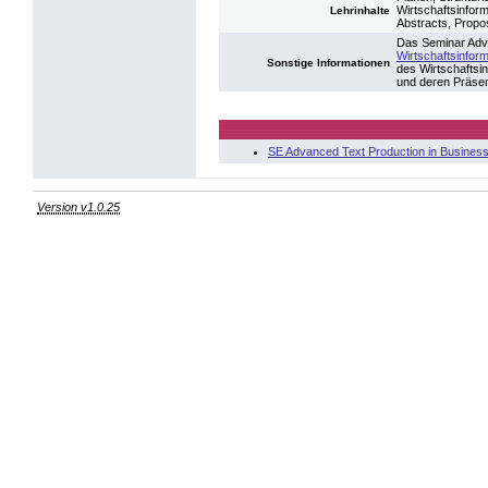
Wirtschaftsinfor
Lehrinhalte
Abstracts, Propos
Das Seminar Adva
Wirtschaftsinform
Sonstige Informationen
des Wirtschaftsi
und deren Präsent
SE Advanced Text Production in Business
Version v1.0.25