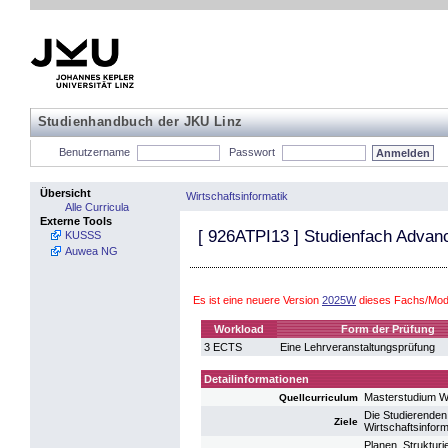
Studienhandbuch der JKU Linz
Benutzername
Passwort
Übersicht
Wirtschaftsinformatik
Alle Curricula
Externe Tools
[
926ATPI13
] Studienfach Advanc
KUSSS
Auwea NG
Es ist eine neuere Version
2025W
dieses Fachs/Modu
Workload
Form der Prüfung
3 ECTS
Eine Lehrveranstaltungsprüfung
Detailinformationen
Masterstudium Wi
Quellcurriculum
Die Studierenden
Ziele
Wirtschaftsinform
Planen, Struktur