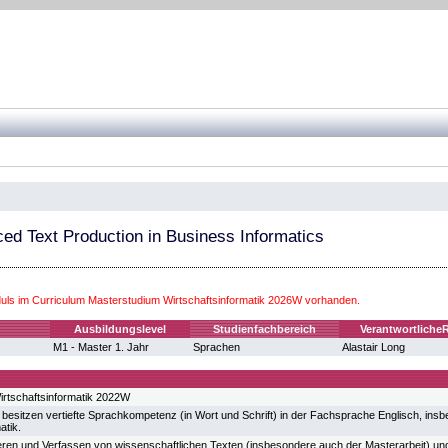
ed Text Production in Business Informatics
ls im Curriculum Masterstudium Wirtschaftsinformatik 2026W vorhanden.
Ausbildungslevel
Studienfachbereich
Verantwortliche
M1 - Master 1. Jahr
Sprachen
Alastair Long
rtschaftsinformatik 2022W
 besitzen vertiefte Sprachkompetenz (in Wort und Schrift) in der Fachsprache Englisch, ins
atik.
ieren und Verfassen von wissenschaftlichen Texten (insbesondere auch der Masterarbeit) u