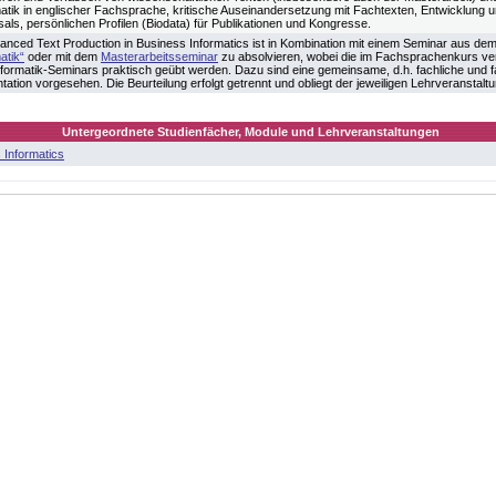
matik in englischer Fachsprache, kritische Auseinandersetzung mit Fachtexten, Entwicklung
als, persönlichen Profilen (Biodata) für Publikationen und Kongresse.
nced Text Production in Business Informatics ist in Kombination mit einem Seminar aus de
atik“
oder mit dem
Masterarbeitsseminar
zu absolvieren, wobei die im Fachsprachenkurs ve
nformatik-Seminars praktisch geübt werden. Dazu sind eine gemeinsame, d.h. fachliche und 
ation vorgesehen. Die Beurteilung erfolgt getrennt und obliegt der jeweiligen Lehrveranstaltu
Untergeordnete Studienfächer, Module und Lehrveranstaltungen
 Informatics