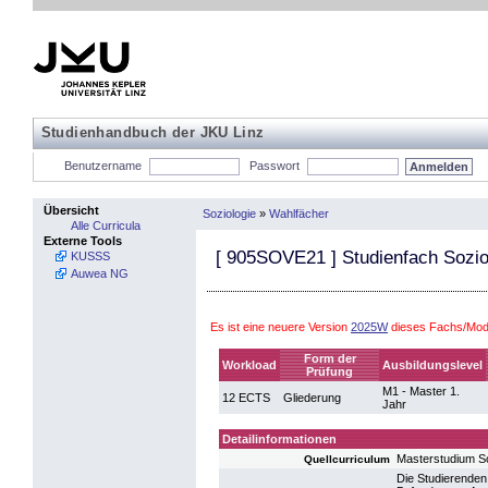
Studienhandbuch der JKU Linz
Benutzername
Passwort
Übersicht
Soziologie
»
Wahlfächer
Alle Curricula
Externe Tools
[
905SOVE21
] Studienfach Sozio
KUSSS
Auwea NG
Es ist eine neuere Version
2025W
dieses Fachs/Modu
Form der
Workload
Ausbildungslevel
Prüfung
M1 - Master 1.
12 ECTS
Gliederung
Jahr
Detailinformationen
Masterstudium S
Quellcurriculum
Die Studierenden