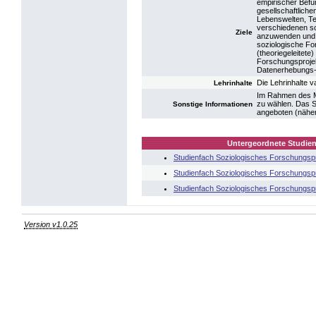
empirischer Befu
gesellschaftlich
Lebenswelten, Tec
verschiedenen so
Ziele
anzuwenden und u
soziologische Fo
(theoriegeleitete
Forschungsprojekt
Datenerhebungs-
Die Lehrinhalte 
Lehrinhalte
Im Rahmen des Ma
zu wählen. Das So
Sonstige Informationen
angeboten (näher
Untergeordnete Studien
Studienfach Soziologisches Forschungspro
Studienfach Soziologisches Forschungspro
Studienfach Soziologisches Forschungsproj
Version v1.0.25