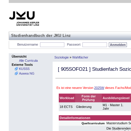
Studienhandbuch der JKU Linz
Benutzername
Passwort
Übersicht
Soziologie
»
Wahlfächer
Alle Curricula
Externe Tools
[
905SOFO21
] Studienfach Sozi
KUSSS
Auwea NG
Es ist eine neuere Version
2025W
dieses Fachs/Modu
Form der
Workload
Ausbildungslevel
Prüfung
M1 - Master 1.
18 ECTS
Gliederung
Jahr
Detailinformationen
Masterstudium S
Quellcurriculum
Die Studierenden