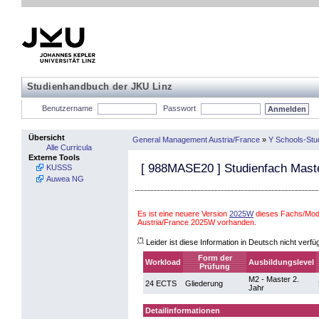
Studienhandbuch der JKU Linz
Benutzername
Passwort
Übersicht
General Management Austria/France
»
Y Schools-Stu
Alle Curricula
Externe Tools
[
988MASE20
] Studienfach Mast
KUSSS
Auwea NG
Es ist eine neuere Version
2025W
dieses Fachs/Mod
Austria/France 2025W vorhanden.
(*)
Leider ist diese Information in Deutsch nicht verfü
Form der
Workload
Ausbildungslevel
Prüfung
M2 - Master 2.
24 ECTS
Gliederung
Jahr
Detailinformationen