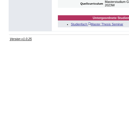
Masterstudium G
Quellcurriculum
2023W
Untergeordnete Studien
(*)
Studienfach
Master Thesis Seminar
Version v1.0.25