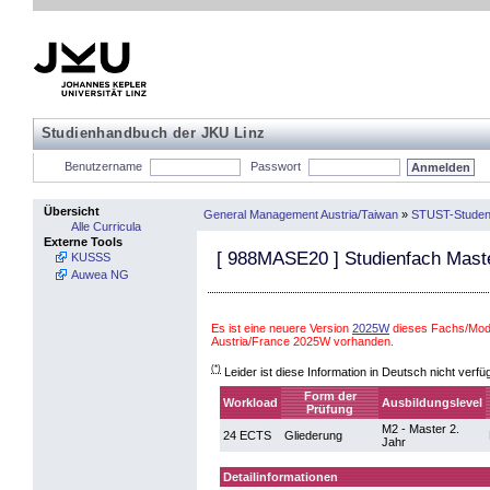
Studienhandbuch der JKU Linz
Benutzername
Passwort
Übersicht
General Management Austria/Taiwan
»
STUST-Student
Alle Curricula
Externe Tools
[
988MASE20
] Studienfach Mast
KUSSS
Auwea NG
Es ist eine neuere Version
2025W
dieses Fachs/Mod
Austria/France 2025W vorhanden.
(*)
Leider ist diese Information in Deutsch nicht verfü
Form der
Workload
Ausbildungslevel
Prüfung
M2 - Master 2.
24 ECTS
Gliederung
Jahr
Detailinformationen