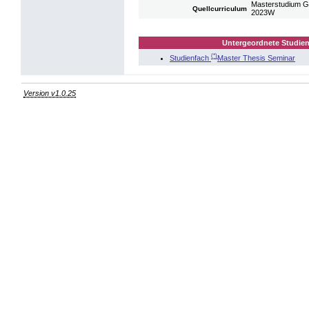
Masterstudium G
Quellcurriculum
2023W
Untergeordnete Studien
(*)
Studienfach
Master Thesis Seminar
Version v1.0.25