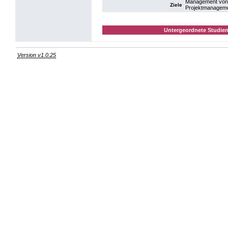
Management von 
Ziele
Projektmanagem
Untergeordnete Studien
Version v1.0.25