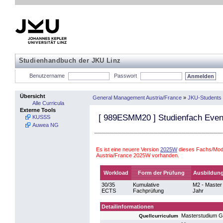
Studienhandbuch der JKU Linz
Benutzername
Passwort
Übersicht
General Management Austria/France
»
JKU-Students 
Alle Curricula
Externe Tools
[
989ESMM20
] Studienfach Eve
KUSSS
Auwea NG
Es ist eine neuere Version
2025W
dieses Fachs/Mod
Austria/France 2025W vorhanden.
Workload
Form der Prüfung
Ausbildung
30/35
Kumulative
M2 - Master 
ECTS
Fachprüfung
Jahr
Detailinformationen
Masterstudium G
Quellcurriculum