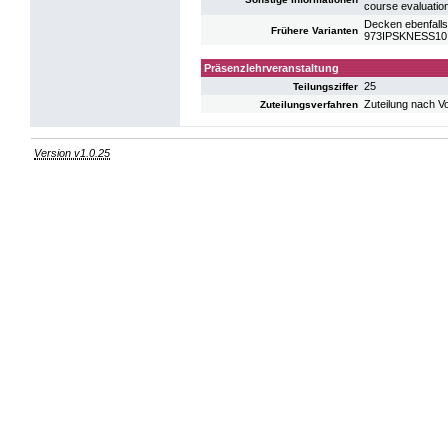
course evaluatio
Decken ebenfalls
Frühere Varianten
973IPSKNESS10: 
Präsenzlehrveranstaltung
25
Teilungsziffer
Zuteilung nach V
Zuteilungsverfahren
Version v1.0.25