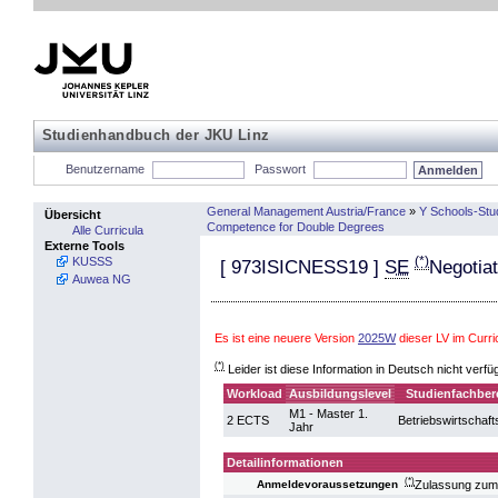
Studienhandbuch der JKU Linz
Benutzername
Passwort
General Management Austria/France
»
Y Schools-Stu
Übersicht
Competence for Double Degrees
Alle Curricula
Externe Tools
(*)
KUSSS
[
973ISICNESS19
]
SE
Negotiat
Auwea NG
Es ist eine neuere Version
2025W
dieser LV im Cur
(*)
Leider ist diese Information in Deutsch nicht verfü
Workload
Ausbildungslevel
Studienfachber
M1 - Master 1.
2 ECTS
Betriebswirtschaft
Jahr
Detailinformationen
(*)
Zulassung zum
Anmeldevoraussetzungen