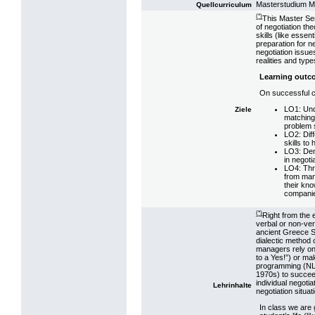
Masterstudium 
Quellcurriculum
(*)
This Master Sem
of negotiation th
skills (like essen
preparation for n
negotiation issues
realities and type
Learning outc
On successful co
LO1: Und
Ziele
matching 
problem s
LO2: Diff
skills to
LO3: Demo
in negoti
LO4: Thro
from mana
their kno
compani
(*)
Right from the 
verbal or non-ver
ancient Greece So
dialectic method 
managers rely on 
to a Yes!”) or ma
programming (NLP
1970s) to succeed
individual negotia
Lehrinhalte
negotiation situat
In class we are 