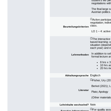
student’s life (l
negotiations wit
The final large s
Austrian politics.
(*)
Active participa
negotiation; indiv
class.
Beurteilungskriterien
LO 1 – 4: active
(*)
The interactive
based learning; o
situation (depend
each year) and e
In addition to s
Lehrmethoden
formal lecture a
8 hrs x 
10 hrs a
20 hrs i
Englisch
Abhaltungssprache
(*)
Fisher, Ury (20
Berkel (2021); 
Literatur
Plato; Apology
(Other materials
Nein
Lehrinhalte wechselnd?
(*)
For quality ass
Sonstige Informationen