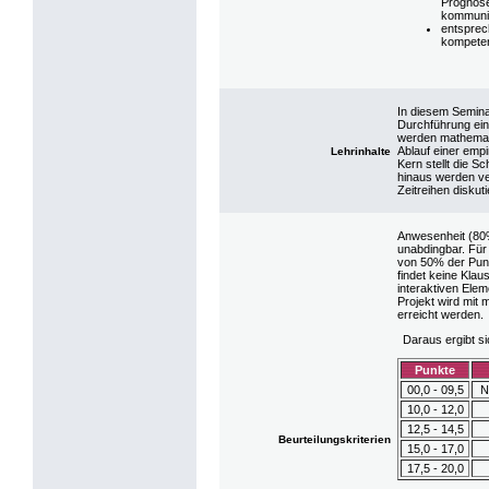
Prognose
kommuniz
entsprec
kompeten
In diesem Semina
Durchführung ein
werden mathemati
Ablauf einer emp
Lehrinhalte
Kern stellt die 
hinaus werden v
Zeitreihen diskuti
Anwesenheit (80%
unabdingbar. Für 
von 50% der Punk
findet keine Klau
interaktiven Elem
Projekt wird mit
erreicht werden.
Daraus ergibt s
Punkte
00,0 - 09,5
N
10,0 - 12,0
12,5 - 14,5
Beurteilungskriterien
15,0 - 17,0
17,5 - 20,0