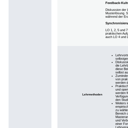
Feedback-Kult
Diskussion der 
Musterlösung. Sc
während der Era
Synchronisier
LO 1, 2, 5 und 7
praktischen Auf
auch LO 4 und L
Lehrvortr
selbstge
Diskussio
die Lehr
diese Be
selbst a
Zumindes
von prak
werden d
Praktisc
und open
werden f
Lehrmethoden
Verfügun
den Stud
Weiters 
empirisc
zu wähle
Bereich 
Masterar
und Vorb
einer Fo
Lehrvera