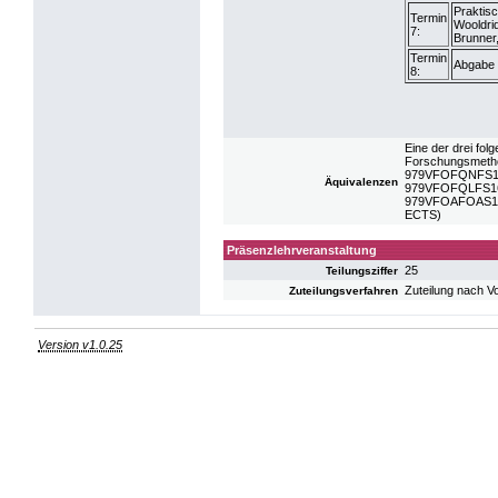
Praktis
Termin
Wooldrid
7:
Brunner,
Termin
Abgabe 
8:
Eine der drei fo
Forschungsmetho
979VFOFQNFS16:
Äquivalenzen
979VFOFQLFS16: 
979VFOAFOAS16:
ECTS)
Präsenzlehrveranstaltung
25
Teilungsziffer
Zuteilung nach V
Zuteilungsverfahren
Version v1.0.25