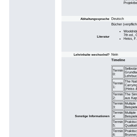
Projektb
Deutsch
Abhaltungssprache
Bücher (verpflich
Wooldrid
7th ed.,
Literatur
Heiss, F.
Nein
Lehrinhalte wechselnd?
Timeline
Selbstä
Termin
Grundla
0:
Lehrbuch
The Nat
Termin
Carrying
1:
(Heiss &
Termin
The Simp
2:
aus Kapi
Termin
Multiple
3:
Beispiel
Termin
Multiple
Sonstige Informationen
4:
Beispiel
Termin
Praktisc
5:
Qualitat
Termin
Praktisc
6:
Brunner,