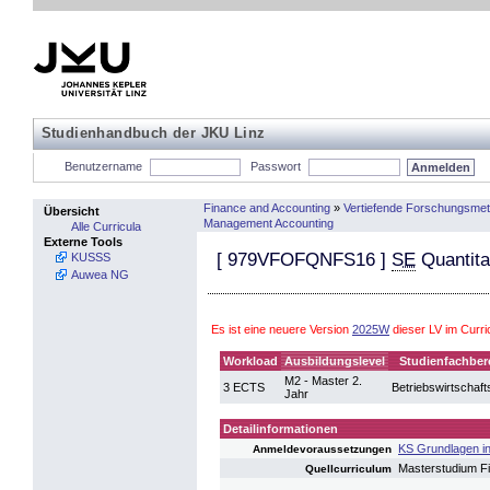
Studienhandbuch der JKU Linz
Benutzername
Passwort
Finance and Accounting
»
Vertiefende Forschungsme
Übersicht
Management Accounting
Alle Curricula
Externe Tools
[
979VFOFQNFS16
]
SE
Quantita
KUSSS
Auwea NG
Es ist eine neuere Version
2025W
dieser LV im Curr
Workload
Ausbildungslevel
Studienfachber
M2 - Master 2.
3 ECTS
Betriebswirtschaft
Jahr
Detailinformationen
KS Grundlagen i
Anmeldevoraussetzungen
Masterstudium F
Quellcurriculum