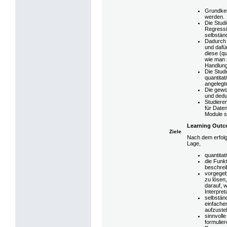
Grundken
werden.
Die Stud
Regressi
selbstän
Dadurch 
und dafü
diese (qu
wie man 
Handlun
Die Stud
quantita
angelegt
Die gewo
und dedu
Studiere
für Date
Module s
Learning Out
Ziele
Nach dem erfolg
Lage,
quantita
die Funkt
beschrei
vorgegeb
zu lösen
darauf, 
Interpre
selbstän
einfache
aufzuste
sinnvoll
formulie