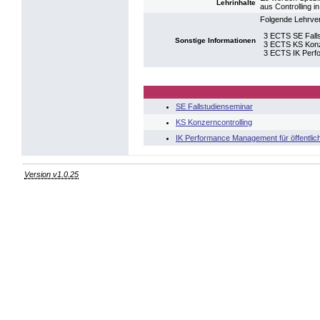
Lehrinhalte
aus Controlling i
Folgende Lehrver
3 ECTS SE Fall
Sonstige Informationen
3 ECTS KS Konz
3 ECTS IK Perf
SE Fallstudienseminar
KS Konzerncontrolling
IK Performance Management für öffentli
Version v1.0.25