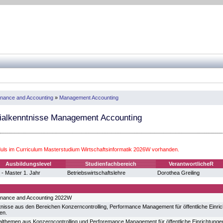
 Finance and Accounting
»
Management Accounting
ialkenntnisse Management Accounting
ls im Curriculum Masterstudium Wirtschaftsinformatik 2026W vorhanden.
Ausbildungslevel
Studienfachbereich
VerantwortlicheR
 - Master 1. Jahr
Betriebswirtschaftslehre
Dorothea Greiling
inance and Accounting 2022W
nisse aus den Bereichen Konzerncontrolling, Performance Management für öffentliche Ein
en.
lthemen aus Konzerncontrolling und Perforemance Management für öffentliche Einrichtung