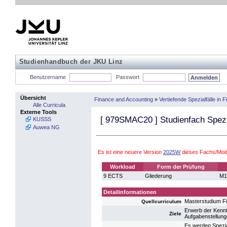
Studienhandbuch der JKU Linz
Benutzername
Passwort
Übersicht
Finance and Accounting
»
Vertiefende Spezialfälle in
Alle Curricula
Externe Tools
[
979SMAC20
] Studienfach Spez
KUSSS
Auwea NG
Es ist eine neuere Version
2025W
dieses Fachs/Modu
Workload
Form der Prüfung
9 ECTS
Gliederung
M1
Detailinformationen
Masterstudium F
Quellcurriculum
Erwerb der Kennt
Ziele
Aufgabenstellung
Es werden Spezia