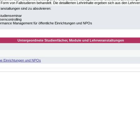
n Form von Fallstudieren behandelt. Die detaillierten Lehrinhalte ergeben sich aus den Lehrve
anstaltungen sind zu absolvieren:
studienseminar
erncontrolling
ormance Management für öffentliche Einrichtungen und NPOs
Untergeordnete Studienfächer, Module und Lehrveranstaltungen
che Einrichtungen und NPOs