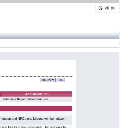
DE
EN
Anbietende Uni
Johannes Kepler Universität Linz
richtungen und NPOs und Lösung von komplexen
en und NPO’s sowie vertiefende Themenbereiche