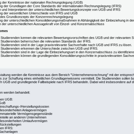
ng der Kenntnisse der nationalen Rechnungslegung (UGB)
ung der Grundlagen der Core Standards der internationalen Rechnungslegung (IFRS)
 und Interpretieren der unterschiedlichen Bewertungskonzepte von UGB und IFRS
ung der wesentlichen Unterschiede von IFRS und UGB
 des Grundkonzepts der Konzernrechnungslegung
ung der unterschiedlichen Konsolidierungsmaßnahmen in Abhängigkeit der Einbeziehung in d
 der unterschiedlichen Aussagekraft von Einzel- und Konzernabschluss
comes
 Studierenden kennen die relevanten Bewertungsvorschriften des UGB und der relevanten
 Studierenden beherrschen die relevanten Standards der IFRS.
 Studierenden sind in der Lage praxisrelevante Sachverhalte nach UGB und IFRS zu lösen.
 Studierenden erkennen die Unterschiede zwischen UGB und IFRS.
 Studierenden sind in der Lage die Einbeziehungsart in den Konzernabschluss zu identifiziere
 Studierenden können die grundlegenden Konsolidierungsschritte in praxisrelevanten Sachv
staltung werden die Kenntnisse aus dem Bereich "Unternehmensrechnung" mit der entsprec
zur Schaffung eines einheitlichen Grundlagenwissens vermittelt. Die Studierenden sollen b
h UGB und grundlegende Fallbeispiele nach IFRS behandeln. Dabei wird insbesondere auf 
n werden behandelt:
gen UGB:
GoB
Anschaffungs-/Herstellungskosten
Besonderheiten Anlagevermögen
Immaterielle Vermögensgegenstände
Anteile an anderen Unternehmen
Besonderheiten Umlaufvermögen
Rückstellungen
en IFRS:
Sachanlagen