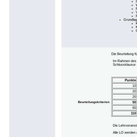
Grundla
Die Beurteilung f
Im Rahmen des i
Schlussklausur 
Punkte
10
20
20
Beurteilungskriterien
50
60
110
Die Lehrveransta
Alle LO werden 