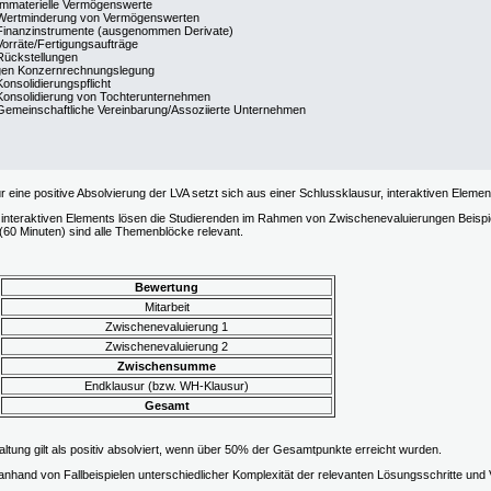
Immaterielle Vermögenswerte
Wertminderung von Vermögenswerten
Finanzinstrumente (ausgenommen Derivate)
Vorräte/Fertigungsaufträge
Rückstellungen
gen Konzernrechnungslegung
Konsolidierungspflicht
Konsolidierung von Tochterunternehmen
Gemeinschaftliche Vereinbarung/Assoziierte Unternehmen
ür eine positive Absolvierung der LVA setzt sich aus einer Schlussklausur, interaktiven Elem
nteraktiven Elements lösen die Studierenden im Rahmen von Zwischenevaluierungen Beispi
(60 Minuten) sind alle Themenblöcke relevant.
Bewertung
Mitarbeit
Zwischenevaluierung 1
Zwischenevaluierung 2
Zwischensumme
Endklausur (bzw. WH-Klausur)
Gesamt
ltung gilt als positiv absolviert, wenn über 50% der Gesamtpunkte erreicht wurden.
anhand von Fallbeispielen unterschiedlicher Komplexität der relevanten Lösungsschritte und 