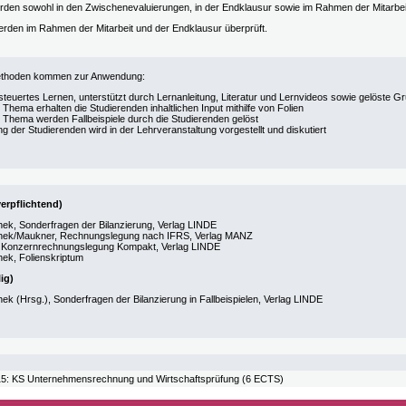
den sowohl in den Zwischenevaluierungen, in der Endklausur sowie im Rahmen der Mitarbeit
den im Rahmen der Mitarbeit und der Endklausur überprüft.
ethoden kommen zur Anwendung:
steuertes Lernen, unterstützt durch Lernanleitung, Literatur und Lernvideos sowie gelöste G
Thema erhalten die Studierenden inhaltlichen Input mithilfe von Folien
 Thema werden Fallbeispiele durch die Studierenden gelöst
g der Studierenden wird in der Lehrveranstaltung vorgestellt und diskutiert
verpflichtend)
ek, Sonderfragen der Bilanzierung, Verlag LINDE
hek/Maukner, Rechnungslegung nach IFRS, Verlag MANZ
, Konzernrechnungslegung Kompakt, Verlag LINDE
ek, Folienskriptum
lig)
ek (Hrsg.), Sonderfragen der Bilanzierung in Fallbeispielen, Verlag LINDE
 KS Unternehmensrechnung und Wirtschaftsprüfung (6 ECTS)