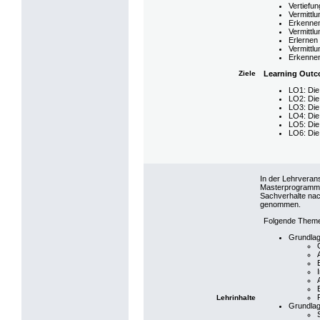
Vertiefu
Vermittl
Erkennen
Vermittl
Erlernen
Vermittl
Erkennen
Ziele
Learning Out
LO1: Die
LO2: Die
LO3: Die
LO4: Die
LO5: Die
LO6: Die
In der Lehrveran
Masterprogramms 
Sachverhalte nac
genommen.
Folgende Theme
Grundla
Lehrinhalte
Grundlag