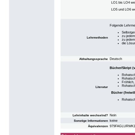
LO1 bis LO4 wer
LO5 und LO6 wer
Folgende Lehrm
Selbstge
zu jedem 
Lehrmethoden
zu jedem
die Lösun
Deutsch
Abhaltungssprache
Bücher/Skript (
Rohatsch
Rohatsc
Fröhlich
Rohatsch
Literatur
Bücher (freiwil
Rohatsch
Nein
Lehrinhalte wechselnd?
keine
Sonstige Informationen
979FAGLURWK15:
Äquivalenzen