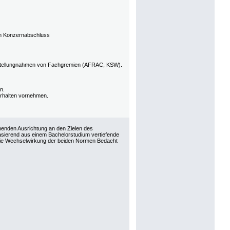
en Konzernabschluss
 Stellungnahmen von Fachgremien (AFRAC, KSW).
n.
erhalten vornehmen.
henden Ausrichtung an den Zielen des
asierend aus einem Bachelorstudium vertiefende
die Wechselwirkung der beiden Normen Bedacht