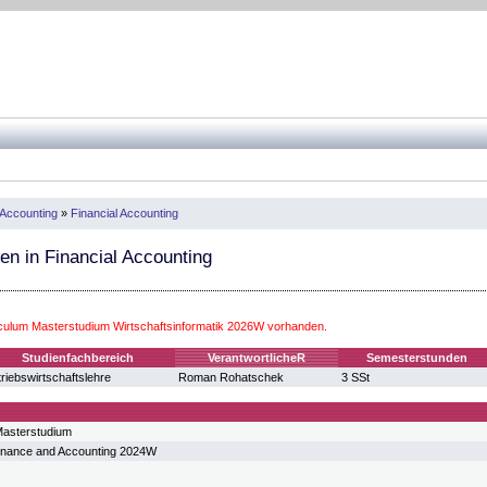
 Accounting
»
Financial Accounting
n in Financial Accounting
iculum Masterstudium Wirtschaftsinformatik 2026W vorhanden.
Studienfachbereich
VerantwortlicheR
Semesterstunden
riebswirtschaftslehre
Roman Rohatschek
3 SSt
asterstudium
inance and Accounting 2024W