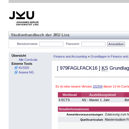
Studienhandbuch der JKU Linz
Benutzername
Passwort
Übersicht
Finance and Accounting
»
Grundlagen in Finance and
Alle Curricula
Externe Tools
[
979FAGLFACK16
]
KS
Grundlage
KUSSS
Auwea NG
Es ist eine neuere Version
2025W
dieser LV im Curr
Workload
Ausbildungslevel
6 ECTS
M1 - Master 1. Jahr
Bet
Detailinformationen
Zulassung zum M
Anmeldevoraussetzungen
Masterstudium F
Quellcurriculum