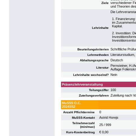
verschiedener Fi
Ziele
und Theorien de
Die Lehrveranstal
1. Finanzierung:
im Zusammenhan
Kapital.
Lehrinhalte
2. Investition: D
Investitionsform
Investitionsents
Schriftliche Prüf
Beurteilungskriterien
Literaturstudium,
Lehrmethoden
Deutsch
Abhaltungssprache
Pernsteiner, H./
Literatur
Auflage Folienskr
Nein
Lehrinhalte wechselnd?
Präsenzlehrveranstaltung
100
Teilungsziffer
Zuteilung nach V
Zuteilungsverfahren
MuSSS O.C.
2024SS2
0
Anzahl Pflichttermine
Astrid Horejs
MuSSS-Kontakt
Teilnehmerzahl
25 / 999
(min/max)
€ 0,00
Kurs-Kostenbeitrag