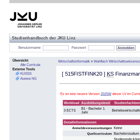
Studienhandbuch der JKU Linz
Benutzername
Passwort
Übersicht
Wirtschaftsinformatik
»
Wahlfach Wirtschaftswissensc
Alle Curricula
Externe Tools
[
515FISTFINK20
]
KS
Finanzman
KUSSS
Auwea NG
Es ist eine neuere Version
2025W
dieser LV im Curr
Workload
Ausbildungslevel
Studienfachber
B1 - Bachelor 1.
3 ECTS
Betriebswirtschaft
Jahr
Detailinformationen
Keine
Anmeldevoraussetzungen
Bachelorstudium 
Quellcurriculum
Studierende könn