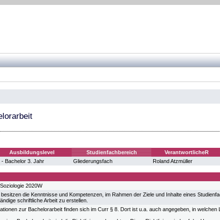
lorarbeit
Ausbildungslevel
Studienfachbereich
VerantwortlicheR
 - Bachelor 3. Jahr
Gliederungsfach
Roland Atzmüller
 Soziologie 2020W
 besitzen die Kenntnisse und Kompetenzen, im Rahmen der Ziele und Inhalte eines Studienfa
ndige schriftliche Arbeit zu erstellen.
rmationen zur Bachelorarbeit finden sich im Curr § 8. Dort ist u.a. auch angegeben, in welche