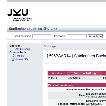
Studienhandbuch der JKU Linz
Benutzername
Passwort
Übersicht
Soziologie
Alle Curricula
Externe Tools
[
505BAAR14
] Studienfach Bache
KUSSS
Auwea NG
Workload
Form der Prüfung
9 ECTS
Gliederung
B3
Detailinformationen
Bachelorstudium
Quellcurriculum
Die Studierenden
Ziele
verfasste eigenstä
Detaillierte Info
werden kann.
Sonstige Informationen