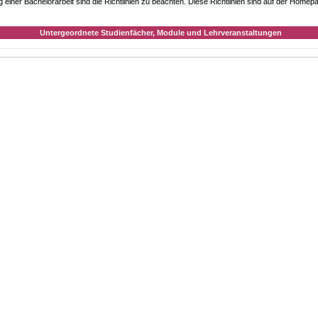
 einer Bachelorarbeit sind die Richtlinien zu beachten. Diese Richtlinien sind auf der Homepag
Untergeordnete Studienfächer, Module und Lehrveranstaltungen