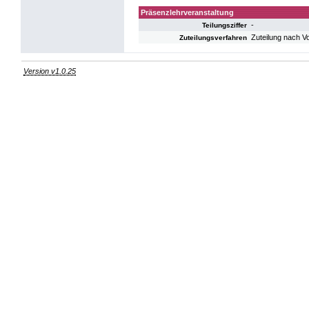
Präsenzlehrveranstaltung
-
Teilungsziffer
Zuteilung nach V
Zuteilungsverfahren
Version v1.0.25