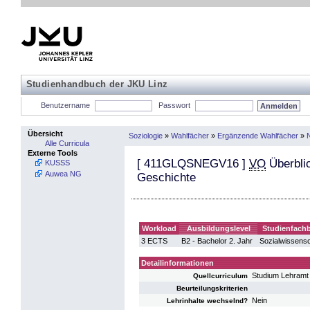
Studienhandbuch der JKU Linz
Benutzername
Passwort
Übersicht
Soziologie
»
Wahlfächer
»
Ergänzende Wahlfächer
»
Alle Curricula
Externe Tools
[
411GLQSNEGV16
]
VO
Überbli
KUSSS
Auwea NG
Geschichte
Workload
Ausbildungslevel
Studienfachb
3 ECTS
B2 - Bachelor 2. Jahr
Sozialwissens
Detailinformationen
Studium Lehramt 
Quellcurriculum
Beurteilungskriterien
Nein
Lehrinhalte wechselnd?