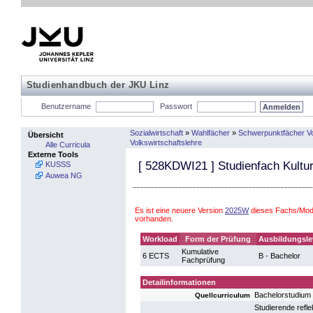
Studienhandbuch der JKU Linz
Benutzername
Passwort
Sozialwirtschaft
»
Wahlfächer
»
Schwerpunktfächer Vo
Übersicht
Volkswirtschaftslehre
Alle Curricula
Externe Tools
[
528KDWI21
] Studienfach Kultu
KUSSS
Auwea NG
Es ist eine neuere Version
2025W
dieses Fachs/Modu
vorhanden.
Workload
Form der Prüfung
Ausbildungsle
Kumulative
6 ECTS
B - Bachelor
Fachprüfung
Detailinformationen
Bachelorstudium 
Quellcurriculum
Studierende ref