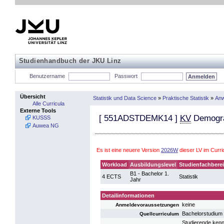
Studienhandbuch der JKU Linz
Benutzername
Passwort
Übersicht
Statistik und Data Science
»
Praktische Statistik
»
Anw
Alle Curricula
Externe Tools
[
551ADSTDEMK14
]
KV
Demogr
KUSSS
Auwea NG
Es ist eine neuere Version
2026W
dieser LV im Curr
Workload
Ausbildungslevel
Studienfachbere
B1 - Bachelor 1.
4 ECTS
Statistik
Jahr
Detailinformationen
keine
Anmeldevoraussetzungen
Bachelorstudium 
Quellcurriculum
Studierende kenn