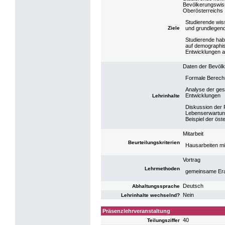
Bevölkerungswiss
Oberösterreichs
Studierende wiss
Ziele
und grundlegen
Studierende hab
auf demographi
Entwicklungen 
Daten der Bevölk
Formale Berechn
Analyse der ge
Entwicklungen
Lehrinhalte
Diskussion der P
Lebenserwartun
Beispiel der ös
Mitarbeit
Beurteilungskriterien
Hausarbeiten mi
Vortrag
Lehrmethoden
gemeinsame Erar
Deutsch
Abhaltungssprache
Nein
Lehrinhalte wechselnd?
Präsenzlehrveranstaltung
40
Teilungsziffer