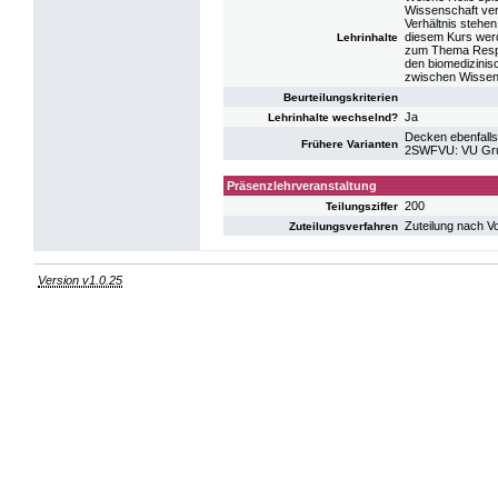
Wissenschaft ver
Verhältnis stehen
diesem Kurs werd
Lehrinhalte
zum Thema Respo
den biomedizinis
zwischen Wissens
Beurteilungskriterien
Ja
Lehrinhalte wechselnd?
Decken ebenfalls
Frühere Varianten
2SWFVU: VU Gru
Präsenzlehrveranstaltung
200
Teilungsziffer
Zuteilung nach V
Zuteilungsverfahren
Version v1.0.25