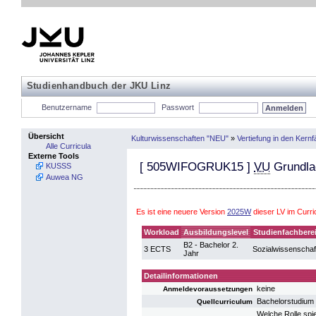
Studienhandbuch der JKU Linz
Benutzername
Passwort
Übersicht
Kulturwissenschaften "NEU"
»
Vertiefung in den Kern
Alle Curricula
Externe Tools
[
505WIFOGRUK15
]
VU
Grundla
KUSSS
Auwea NG
Es ist eine neuere Version
2025W
dieser LV im Curr
Workload
Ausbildungslevel
Studienfachbere
B2 - Bachelor 2.
3 ECTS
Sozialwissenschaf
Jahr
Detailinformationen
keine
Anmeldevoraussetzungen
Bachelorstudium
Quellcurriculum
Welche Rolle spie