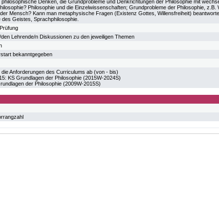
s philosophische Denken, die Grundprobleme und Denkrichtungen der Philosophie mit wechse
ilosophie? Philosophie und die Einzelwissenschaften; Grundprobleme der Philosophie, z.B.
der Mensch? Kann man metaphysische Fragen (Existenz Gottes, Willensfreiheit) beantworten?
e des Geistes, Sprachphilosophie.
Prüfung
e/den Lehrende/n Diskussionen zu den jeweiligen Themen
h
rstart bekanntgegeben
 die Anforderungen des Curriculums ab (von - bis)
 KS Grundlagen der Philosophie (2015W-2024S)
undlagen der Philosophie (2009W-2015S)
orrangzahl