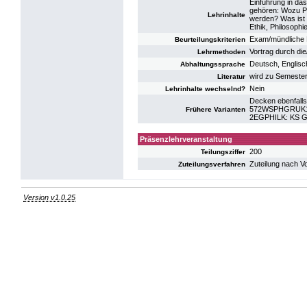
Einführung in da
gehören: Wozu Ph
Lehrinhalte
werden? Was ist 
Ethik, Philosophi
Exam/mündliche 
Beurteilungskriterien
Vortrag durch di
Lehrmethoden
Deutsch, Englisc
Abhaltungssprache
wird zu Semeste
Literatur
Nein
Lehrinhalte wechselnd?
Decken ebenfalls
572WSPHGRUK15:
Frühere Varianten
2EGPHILK: KS Gr
Präsenzlehrveranstaltung
200
Teilungsziffer
Zuteilung nach V
Zuteilungsverfahren
Version v1.0.25