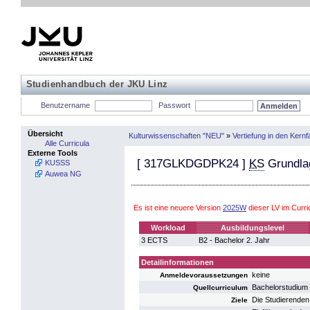
Studienhandbuch der JKU Linz
Benutzername
Passwort
Übersicht
Kulturwissenschaften "NEU"
»
Vertiefung in den Kern
Alle Curricula
Externe Tools
[
317GLKDGDPK24
]
KS
Grundlag
KUSSS
Auwea NG
Es ist eine neuere Version
2025W
dieser LV im Curr
Workload
Ausbildungslevel
3 ECTS
B2 - Bachelor 2. Jahr
Detailinformationen
keine
Anmeldevoraussetzungen
Bachelorstudium
Quellcurriculum
Die Studierenden
Ziele