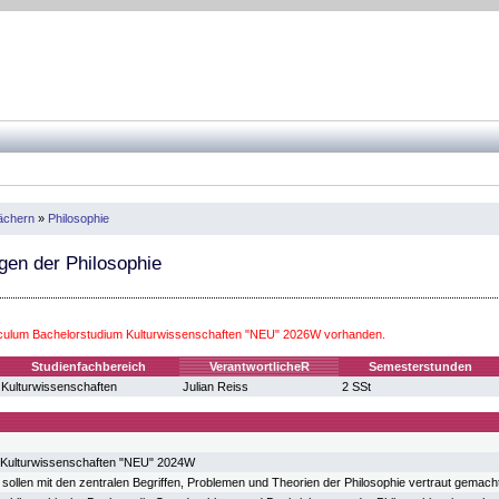
fächern
»
Philosophie
en der Philosophie
iculum Bachelorstudium Kulturwissenschaften "NEU" 2026W vorhanden.
Studienfachbereich
VerantwortlicheR
Semesterstunden
Kulturwissenschaften
Julian Reiss
2 SSt
 Kulturwissenschaften "NEU" 2024W
 sollen mit den zentralen Begriffen, Problemen und Theorien der Philosophie vertraut gemach