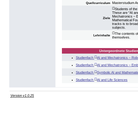
Masterstudium Art
Quellcurriculum
(*)
Students of the
These are “AI an
Mechatronics – E
Ziele
Mathematical Foun
tracks is to bro
subjects.
(*)
The contents of 
Lehrinhalte
themselves.
Untergeordnete Studien
(*)
Studienfach
AI and Mechatronics – Ro
(*)
Studienfach
AI and Mechatronics – Embe
(*)
Studienfach
Symbolic AI and Mathemati
(*)
Studienfach
AI and Life Sciences
Version v1.0.25