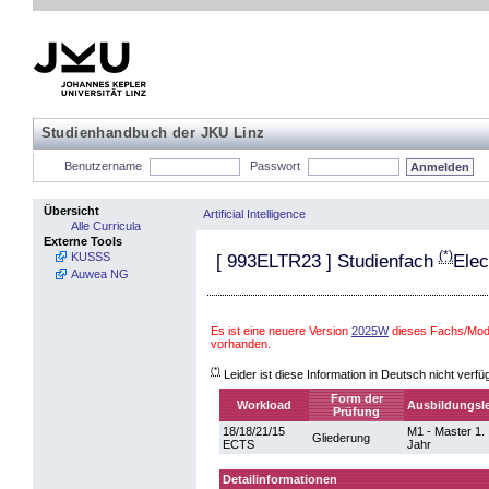
Studienhandbuch der JKU Linz
Benutzername
Passwort
Übersicht
Artificial Intelligence
Alle Curricula
Externe Tools
(*)
KUSSS
[
993ELTR23
] Studienfach
Elec
Auwea NG
Es ist eine neuere Version
2025W
dieses Fachs/Modul
vorhanden.
(*)
Leider ist diese Information in Deutsch nicht verfü
Form der
Workload
Ausbildungsle
Prüfung
18/18/21/15
M1 - Master 1.
Gliederung
ECTS
Jahr
Detailinformationen