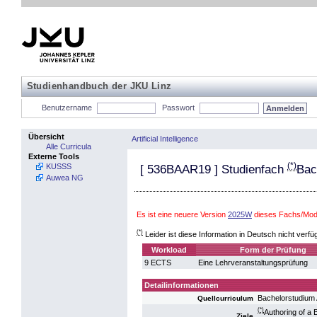
Studienhandbuch der JKU Linz
Benutzername
Passwort
Übersicht
Artificial Intelligence
Alle Curricula
Externe Tools
(*)
KUSSS
[
536BAAR19
] Studienfach
Bac
Auwea NG
Es ist eine neuere Version
2025W
dieses Fachs/Modul
(*)
Leider ist diese Information in Deutsch nicht verfü
Workload
Form der Prüfung
9 ECTS
Eine Lehrveranstaltungsprüfung
Detailinformationen
Bachelorstudium A
Quellcurriculum
(*)
Authoring of a 
Ziele