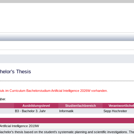
helor's Thesis
s im Curriculum Bachelorstudium Artificial Intelligence 2026W vorhanden.
gbar.
Ausbildungslevel
Studienfachbereich
Verantwortliche
B3 - Bachelor 3. Jahr
Informatik
Sepp Hochreiter
rtificial Intelligence 2019W
Bachelor's thesis based on the student's systematic planning and scientific investigations. The 