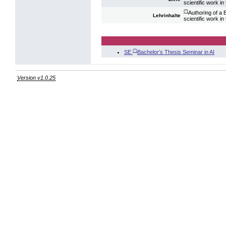
scientific work in t
(*)
Authoring of a 
Lehrinhalte
scientific work in t
(*)
SE
Bachelor’s Thesis Seminar in AI
Version v1.0.25