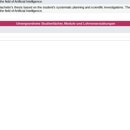
he field of Artificial Intelligence.
Bachelor's thesis based on the student's systematic planning and scientific investigations. The 
he field of Artificial Intelligence.
Untergeordnete Studienfächer, Module und Lehrveranstaltungen