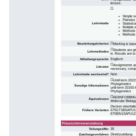
lecture.
(*)
Simple s
Pairwise
Statistic
Lehrinhalte
Multiple
Methods 
Methods 
(*)
Marking is ba
Beurteilungskriterien
(*)
Students are g
Lehrmethoden
in. Results are t
Englisch
Abhaltungssprache
(*)
Assignments a
Literatur
necessary, compl
Nein
Lehrinhalte wechselnd?
(*)
Until term 20
Phylogenetics
Sonstige Informationen
until term 2016
Phylogenetics
(*)
663INFOBBMU18:
Äquivalenzen
Molecular Biolog
Decken ebenfalls
675GTSBSAPU16:
Frühere Varianten
875BIN1SAPU12: 
Präsenzlehrveranstaltung
35
Teilungsziffer
Direktzuteilung
Zuteilungsverfahren