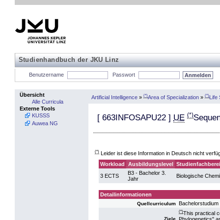
Studienhandbuch der JKU Linz
Benutzername
Passwort
Übersicht
(*)
(*)
Artificial Intelligence
»
Area of Specialization
»
Life
Alle Curricula
Externe Tools
(*)
KUSSS
[
663INFOSAPU22
]
UE
Sequen
Auwea NG
(*)
Leider ist diese Information in Deutsch nicht verfü
Workload
Ausbildungslevel
Studienfachbere
B3 - Bachelor 3.
3 ECTS
Biologische Chem
Jahr
Detailinformationen
Bachelorstudium 
Quellcurriculum
(*)
This practical
Phylogenetics" a
Ziele