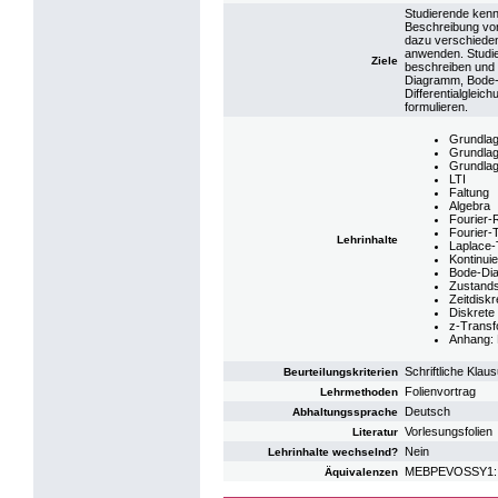
Studierende ken
Beschreibung vo
dazu verschiedene
anwenden. Studi
Ziele
beschreiben und d
Diagramm, Bode-
Differentialglei
formulieren.
Grundla
Grundlag
Grundla
LTI
Faltung
Algebra
Fourier-
Fourier-
Lehrinhalte
Laplace-
Kontinui
Bode-Di
Zustand
Zeitdisk
Diskrete
z-Transf
Anhang: 
Schriftliche Klaus
Beurteilungskriterien
Folienvortrag
Lehrmethoden
Deutsch
Abhaltungssprache
Vorlesungsfolien
Literatur
Nein
Lehrinhalte wechselnd?
MEBPEVOSSY1: V
Äquivalenzen