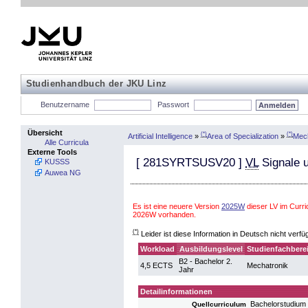
Studienhandbuch der JKU Linz
Benutzername
Passwort
Übersicht
(*)
(*)
Artificial Intelligence
»
Area of Specialization
»
Mech
Alle Curricula
Externe Tools
[
281SYRTSUSV20
]
VL
Signale 
KUSSS
Auwea NG
Es ist eine neuere Version
2025W
dieser LV im Curri
2026W vorhanden.
(*)
Leider ist diese Information in Deutsch nicht verfü
Workload
Ausbildungslevel
Studienfachbere
B2 - Bachelor 2.
4,5 ECTS
Mechatronik
Jahr
Detailinformationen
Bachelorstudium
Quellcurriculum