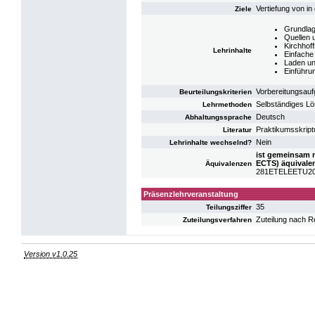
Vertiefung von i
Ziele
Grundlag
Quellen 
Kirchhof
Lehrinhalte
Einfache
Laden un
Einführu
Vorbereitungsauf
Beurteilungskriterien
Selbständiges L
Lehrmethoden
Deutsch
Abhaltungssprache
Praktikumsskrip
Literatur
Nein
Lehrinhalte wechselnd?
ist gemeinsam m
ECTS) äquivale
Äquivalenzen
281ETELEETU20: 
Präsenzlehrveranstaltung
35
Teilungsziffer
Zuteilung nach R
Zuteilungsverfahren
Version v1.0.25