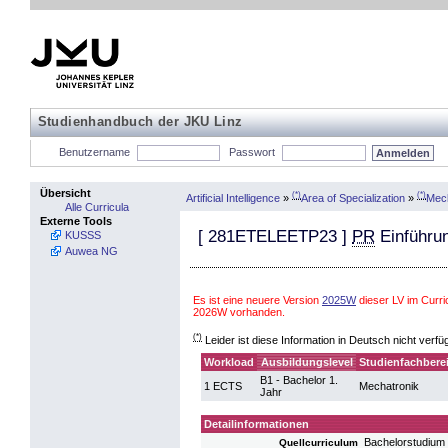
Studienhandbuch der JKU Linz
Benutzername
Passwort
Übersicht
(*)
(*)
Artificial Intelligence
»
Area of Specialization
»
Mech
Alle Curricula
Externe Tools
[
281ETELEETP23
]
PR
Einführun
KUSSS
Auwea NG
Es ist eine neuere Version
2025W
dieser LV im Curri
2026W vorhanden.
(*)
Leider ist diese Information in Deutsch nicht verfü
Workload
Ausbildungslevel
Studienfachbere
B1 - Bachelor 1.
1 ECTS
Mechatronik
Jahr
Detailinformationen
Bachelorstudium
Quellcurriculum