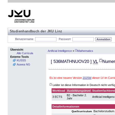
Studienhandbuch der JKU Linz
Benutzername
Passwort
Übersicht
(*)
Artificial Intelligence
»
Mathematics
Alle Curricula
Externe Tools
(*)
KUSSS
[
536MATHNUOV20
]
VL
Numeri
Auwea NG
Es ist eine neuere Version
2025W
dieser LV im Curri
(*)
Leider ist diese Information in Deutsch nicht verfü
Workload
Ausbildungslevel
Studienfachbere
B2 - Bachelor 2.
3 ECTS
Artificial Intelligen
Jahr
Detailinformationen
Bachelorstudium A
Quellcurriculum