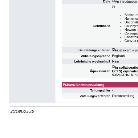
(*)
An introduction
Ziele
(*)
Basics of
Numerica
Unconstr
Cauchy's
Lehrinhalte
Newton 
Conjugat
Constrai
Convex op
(*)
Final exam + o
Beurteilungskriterien
Englisch
Abhaltungssprache
Nein
Lehrinhalte wechselnd?
(*)
in collaborat
ECTS) equivalen
Äquivalenzen
536MATHNUOK19: 
Präsenzlehrveranstaltung
-
Teilungsziffer
Direktzuteilung
Zuteilungsverfahren
Version v1.0.25