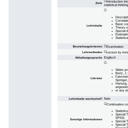
(*)
Introduction int
Ziele
statistical thinkin
(*)
Descripti
Correlati
Basic con
Lehrinhalte
Theory o
Special d
Estimatin
Statistic
(*)
Examination
Beurteilungskriterien
(*)
Lecture by inst
Lehrmethoden
Englisch
Abhaltungssprache
(*)
Slides pr
Bortz, J.
Fahrmeir,
Literatur
Springer,
Hartung, 
angewand
or any ot
Nein
Lehrinhalte wechselnd?
(*)
Continuative c
Statistic
Special T
SPSS)
Sonstige Informationen
Special T
Special T
Special T