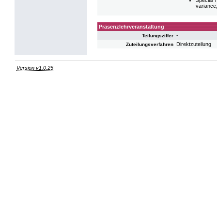
variance,
Präsenzlehrveranstaltung
-
Teilungsziffer
Direktzuteilung
Zuteilungsverfahren
Version v1.0.25