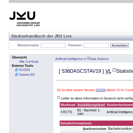
Studienhandbuch der JKU Linz
Benutzername
Passwort
Übersicht
(*)
Artificial Intelligence
»
Data Science
Alle Curricula
Externe Tools
(*)
KUSSS
[
536DASCSTAV19
]
VL
Statisti
Auwea NG
Es ist eine neuere Version
2025W
dieser LV im Curri
(*)
Leider ist diese Information in Deutsch nicht verfü
Workload
Ausbildungslevel
Studienfachbere
B1 - Bachelor 1.
3 ECTS
Artificial Intelligen
Jahr
Detailinformationen
Bachelorstudium A
Quellcurriculum