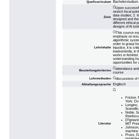
Bachelorstudium A
Quellcurriculum
(*)
Upon successful
sketch focal poin
data studies; 2. i
Ziele
designed and the
different ethical
designs of AI tool
(*)
This course ex
emphasis on issue
algorithmic syste
order to grasp ho
injustice, it is c
Lehrinhalte
inadvertently, in 
works in feminist
understanding how
opportunities for 
(*)
attendance and 
Beurteilungskriterien
course
(*)
discussions of 
Lehrmethoden
Englisch
Abhaltungssprache
(*)
Fricker,
York: Ox
Longino,
Scientifi
Noble, S
Reinforc
D'Ignazi
MIT Pres
Literatur
Johnson, 
machine 
Pruss, D
predictiv