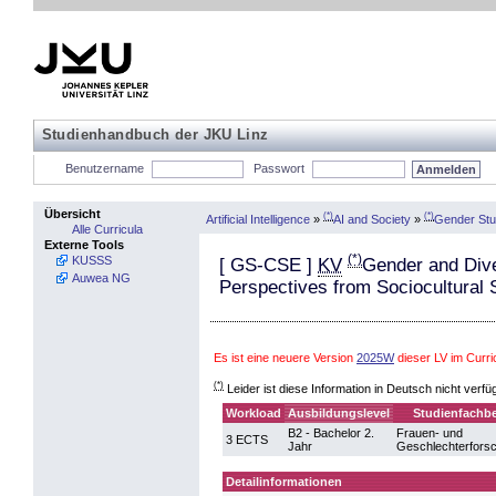
Studienhandbuch der JKU Linz
Benutzername
Passwort
Übersicht
(*)
(*)
Artificial Intelligence
»
AI and Society
»
Gender Stu
Alle Curricula
Externe Tools
(*)
KUSSS
[
GS-CSE
]
KV
Gender and Dive
Auwea NG
Perspectives from Sociocultural 
Es ist eine neuere Version
2025W
dieser LV im Curri
(*)
Leider ist diese Information in Deutsch nicht verfü
Workload
Ausbildungslevel
Studienfachbe
B2 - Bachelor 2.
Frauen- und
3 ECTS
Jahr
Geschlechterfors
Detailinformationen