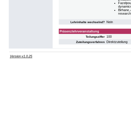
Fazelpour
dynamics
Birhane, 
research
Nein
Lehrinhalte wechselnd?
Präsenzlehrveranstaltung
100
Teilungsziffer
Direktzuteilung
Zuteilungsverfahren
Version v1.0.25