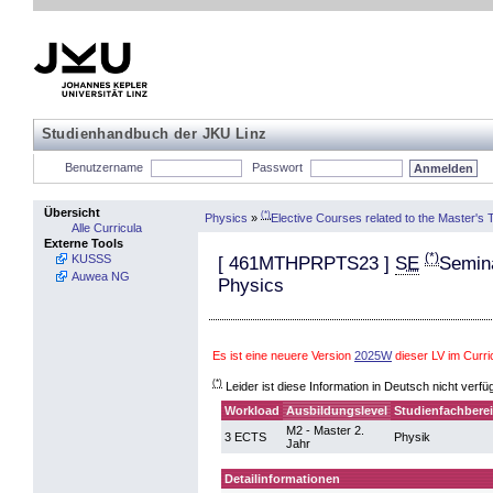
Studienhandbuch der JKU Linz
Benutzername
Passwort
Übersicht
(*)
Physics
»
Elective Courses related to the Master's 
Alle Curricula
Externe Tools
(*)
KUSSS
[
461MTHPRPTS23
]
SE
Semina
Auwea NG
Physics
Es ist eine neuere Version
2025W
dieser LV im Curr
(*)
Leider ist diese Information in Deutsch nicht verfü
Workload
Ausbildungslevel
Studienfachbere
M2 - Master 2.
3 ECTS
Physik
Jahr
Detailinformationen