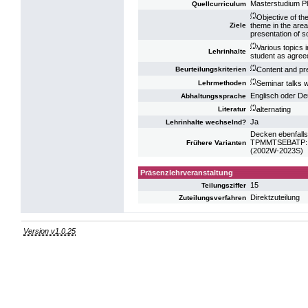
Masterstudium P
Quellcurriculum
(*)
Objective of the
theme in the area
Ziele
presentation of sc
(*)
Various topics 
Lehrinhalte
student as agreed
(*)
Content and pre
Beurteilungskriterien
(*)
Seminar talks w
Lehrmethoden
Englisch oder De
Abhaltungssprache
(*)
alternating
Literatur
Ja
Lehrinhalte wechselnd?
Decken ebenfalls
TPMMTSEBATP: SE
Frühere Varianten
(2002W-2023S)
Präsenzlehrveranstaltung
15
Teilungsziffer
Direktzuteilung
Zuteilungsverfahren
Version v1.0.25