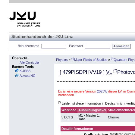
Studienhandbuch der JKU Linz
Benutzername
Passwort
Übersicht
(*)
(*)
Physics
»
Major Fields of Studies
»
Quantum Phys
Alle Curricula
Externe Tools
(*)
KUSSS
[
479PISDPHVV19
]
VL
Photovo
Auwea NG
Es ist eine neuere Version
2025W
dieser LV im Curr
vorhanden.
(*)
Leider ist diese Information in Deutsch nicht verfü
Workload
Ausbildungslevel
Studienfachbere
M1 - Master 1.
3 ECTS
Chemie
Jahr
Detailinformationen
Masterstudium P
Quellcurriculum