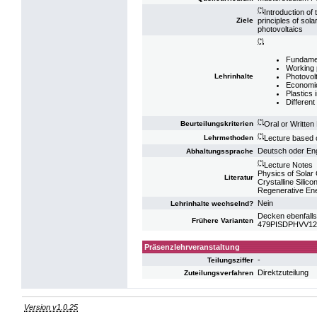
(*)
Introduction of
principles of sol
Ziele
photovoltaics
(*)
Fundamen
Working p
Photovol
Lehrinhalte
Economic
Plastics 
Different
(*)
Oral or Written
Beurteilungskriterien
(*)
Lecture based 
Lehrmethoden
Deutsch oder Eng
Abhaltungssprache
(*)
Lecture Notes
Physics of Solar
Literatur
Crystalline Silic
Regenerative En
Nein
Lehrinhalte wechselnd?
Decken ebenfalls
Frühere Varianten
479PISDPHVV12: 
Präsenzlehrveranstaltung
-
Teilungsziffer
Direktzuteilung
Zuteilungsverfahren
Version v1.0.25