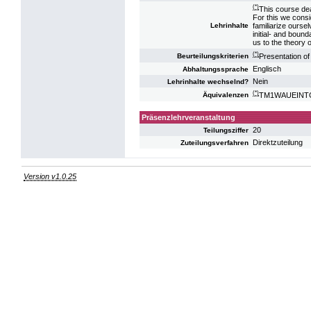
(*)
This course dea
For this we consi
familiarize ourse
Lehrinhalte
initial- and boun
us to the theory 
(*)
Presentation of
Beurteilungskriterien
Englisch
Abhaltungssprache
Nein
Lehrinhalte wechselnd?
(*)
TM1WAUEINTG U
Äquivalenzen
Präsenzlehrveranstaltung
20
Teilungsziffer
Direktzuteilung
Zuteilungsverfahren
Version v1.0.25