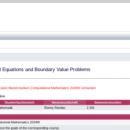
al Equations and Boundary Value Problems
iculum Masterstudium Computational Mathematics 2026W vorhanden.
gbar.
Studienfachbereich
VerantwortlicheR
Semesterstunden
thematik
Ronny Ramlau
1 SSt
ndustrial Mathematics 2024W
eve the goals of the corresponding course.