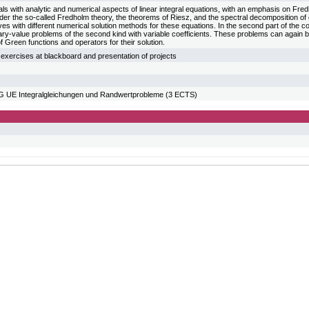
ls with analytic and numerical aspects of linear integral equations, with an emphasis on Fred
der the so-called Fredholm theory, the theorems of Riesz, and the spectral decomposition o
lves with different numerical solution methods for these equations. In the second part of the c
dary-value problems of the second kind with variable coefficients. These problems can again be
of Green functions and operators for their solution.
 exercises at blackboard and presentation of projects
E Integralgleichungen und Randwertprobleme (3 ECTS)