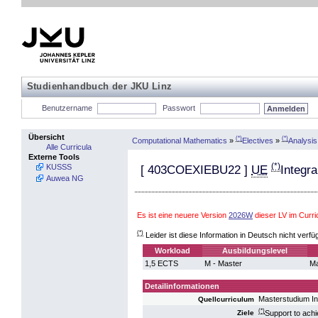
Studienhandbuch der JKU Linz
Benutzername
Passwort
Übersicht
(*)
(*)
Computational Mathematics
»
Electives
»
Analysis
Alle Curricula
Externe Tools
(*)
KUSSS
[
403COEXIEBU22
]
UE
Integr
Auwea NG
Es ist eine neuere Version
2026W
dieser LV im Curr
(*)
Leider ist diese Information in Deutsch nicht verfü
Workload
Ausbildungslevel
1,5 ECTS
M - Master
Ma
Detailinformationen
Masterstudium I
Quellcurriculum
(*)
Support to achi
Ziele