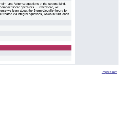
holm- and Volterra equations of the second kind.
f compact linear operators. Furthermore, we
ourse we learn about the Sturm-Liouville theory for
 treated via integral equations, which in turn leads
Impressum