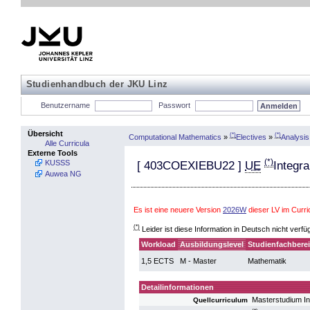
Studienhandbuch der JKU Linz
Benutzername
Passwort
Übersicht
(*)
(*)
Computational Mathematics
»
Electives
»
Analysis
Alle Curricula
Externe Tools
(*)
KUSSS
[
403COEXIEBU22
]
UE
Integr
Auwea NG
Es ist eine neuere Version
2026W
dieser LV im Curr
(*)
Leider ist diese Information in Deutsch nicht verfü
Workload
Ausbildungslevel
Studienfachbere
1,5 ECTS
M - Master
Mathematik
Detailinformationen
Masterstudium I
Quellcurriculum