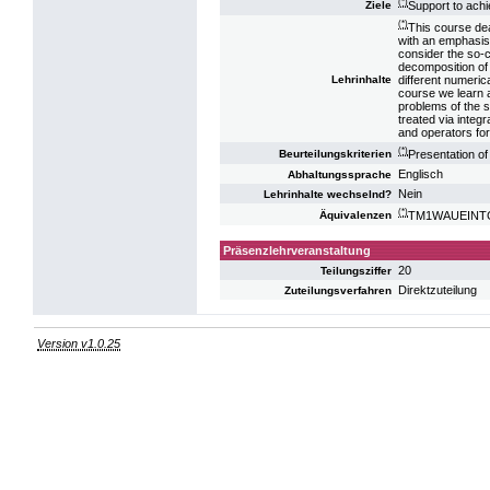
(*)
Support to achi
Ziele
(*)
This course dea
with an emphasis 
consider the so-c
decomposition of 
different numeric
Lehrinhalte
course we learn a
problems of the s
treated via integ
and operators for 
(*)
Presentation of
Beurteilungskriterien
Englisch
Abhaltungssprache
Nein
Lehrinhalte wechselnd?
(*)
TM1WAUEINTG U
Äquivalenzen
Präsenzlehrveranstaltung
20
Teilungsziffer
Direktzuteilung
Zuteilungsverfahren
Version v1.0.25