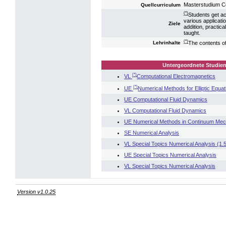
Masterstudium C
Quellcurriculum
(*)
Students get ac
various applicati
Ziele
addition, practic
taught.
(*)
The contents of 
Lehrinhalte
Untergeordnete Studien
(*)
VL
Computational Electromagnetics
(*)
UE
Numerical Methods for Elliptic Equat
UE Computational Fluid Dynamics
VL Computational Fluid Dynamics
UE Numerical Methods in Continuum Mec
SE Numerical Analysis
VL Special Topics Numerical Analysis (1
UE Special Topics Numerical Analysis
VL Special Topics Numerical Analysis
Version v1.0.25