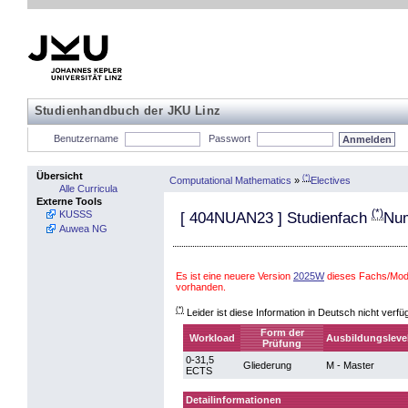
Studienhandbuch der JKU Linz
Benutzername
Passwort
Übersicht
(*)
Computational Mathematics
»
Electives
Alle Curricula
Externe Tools
(*)
KUSSS
[
404NUAN23
] Studienfach
Num
Auwea NG
Es ist eine neuere Version
2025W
dieses Fachs/Modu
vorhanden.
(*)
Leider ist diese Information in Deutsch nicht verfü
Form der
Workload
Ausbildungsleve
Prüfung
0-31,5
Gliederung
M - Master
ECTS
Detailinformationen