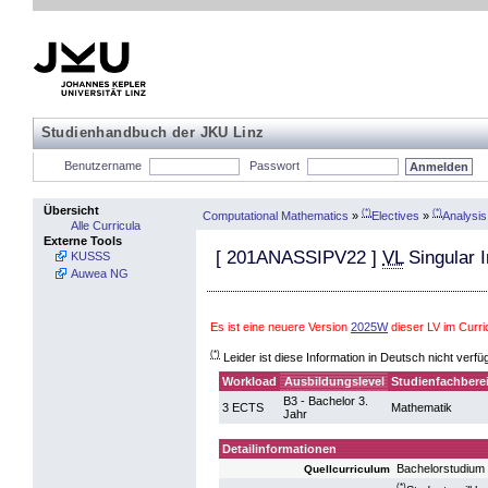
Studienhandbuch der JKU Linz
Benutzername
Passwort
Übersicht
(*)
(*)
Computational Mathematics
»
Electives
»
Analysis
Alle Curricula
Externe Tools
[
201ANASSIPV22
]
VL
Singular I
KUSSS
Auwea NG
Es ist eine neuere Version
2025W
dieser LV im Curr
(*)
Leider ist diese Information in Deutsch nicht verfü
Workload
Ausbildungslevel
Studienfachbere
B3 - Bachelor 3.
3 ECTS
Mathematik
Jahr
Detailinformationen
Bachelorstudium
Quellcurriculum
(*)