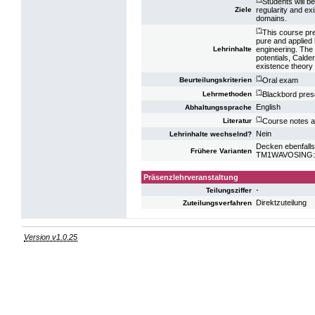
Students will be
regularity and ex
Ziele
domains.
(*)
This course pre
pure and applied 
engineering. The 
Lehrinhalte
potentials, Calde
existence theory 
(*)
Oral exam
Beurteilungskriterien
(*)
Blackbord pres
Lehrmethoden
English
Abhaltungssprache
(*)
Course notes 
Literatur
Nein
Lehrinhalte wechselnd?
Decken ebenfalls
Frühere Varianten
TM1WAVOSING: VO
Präsenzlehrveranstaltung
-
Teilungsziffer
Direktzuteilung
Zuteilungsverfahren
Version v1.0.25