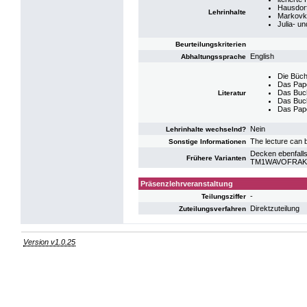
Hausdor
Lehrinhalte
Markovke
Julia- u
Beurteilungskriterien
English
Abhaltungssprache
Die Büch
Das Pape
Das Buch
Literatur
Das Buch
Das Pape
Nein
Lehrinhalte wechselnd?
The lecture can b
Sonstige Informationen
Decken ebenfalls
Frühere Varianten
TM1WAVOFRAK: V
Präsenzlehrveranstaltung
-
Teilungsziffer
Direktzuteilung
Zuteilungsverfahren
Version v1.0.25