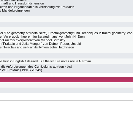
ffmaß und Hausdorffdimension
tten und Ergodensätze in Verbindung mit Fraktalen
nd Mandelbrotmengen
er 'The geometry of fractal sets', 'Fractal geometry' und 'Techniques in fractal geometry' vo
r 'An ergodic theorem for iterated maps' von John H. Elton
 'Fractals everywhere' von Michael Barnsley
 'Fraktale und Julia-Mengen' von Dufner, Roser, Unseld
r 'Fractals and self-similarity' von John Hutchinson
e held in English if desired. But the lecture notes are in German.
 die Anforderungen des Curriculums ab (von - bis)
O Fraktale (1991S-2024S)