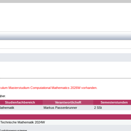
iculum Masterstudium Computational Mathematics 2026W vorhanden.
gbar.
Studienfachbereich
VerantwortlicheR
Semesterstunden
athematik
Markus Passenbrunner
2 SSt
 Technische Mathematik 2024W
e Funktionensysteme