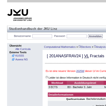
Studienhandbuch der JKU Linz
Benutzername
Passwort
Übersicht
(*)
(*)
Computational Mathematics
»
Electives
»
Analysis
Alle Curricula
Externe Tools
[
201ANASFRAV24
]
VL
Fractals
KUSSS
Auwea NG
Es ist eine neuere Version
2025W
dieser LV im Curr
(*)
Leider ist diese Information in Deutsch nicht verfü
Workload
Ausbildungslevel
3 ECTS
B3 - Bachelor 3. Jahr
M
Detailinformationen
Bachelorstudium
Quellcurriculum
iteriert