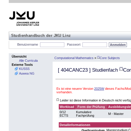
Studienhandbuch der JKU Linz
Benutzername
Passwort
Übersicht
(*)
Computational Mathematics
»
Core Subjects
Alle Curricula
Externe Tools
(*)
KUSSS
[
404CANC23
] Studienfach
Com
Auwea NG
Es ist eine neuere Version
2025W
dieses Fachs/Modu
vorhanden.
(*)
Leider ist diese Information in Deutsch nicht verfü
Workload
Form der Prüfung
Ausbildungsle
0/12
Kumulative
M - Master
ECTS
Fachprüfung
Detailinformationen
Masterstudium C
Quellcurriculum