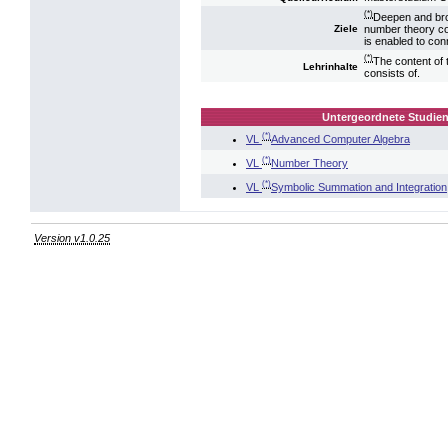
(*)
Deepen and bro
number theory co
Ziele
is enabled to con
(*)
The content of 
Lehrinhalte
consists of.
Untergeordnete Studien
(*)
VL
Advanced Computer Algebra
(*)
VL
Number Theory
(*)
VL
Symbolic Summation and Integration
Version v1.0.25