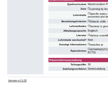
Masterstudium P
Quellcurriculum
(*)
Learning by lec
Ziele
(*)
Specific topics
Lehrinhalte
presented and di
(*)
Didactic skills 
Beurteilungskriterien
(*)
Seminar is give
Lehrmethoden
Englisch
Abhaltungssprache
(*)
Various scientif
Literatur
Nein
Lehrinhalte wechselnd?
(*)
www.lios.at
Sonstige Informationen
(*)
497WPMSSTOS10
Äquivalenzen
ECTS)
Präsenzlehrveranstaltung
30
Teilungsziffer
Direktzuteilung
Zuteilungsverfahren
Version v1.0.25