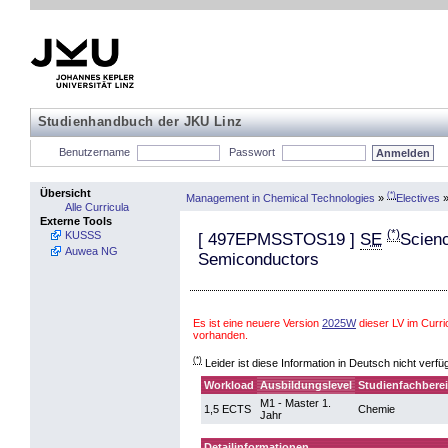
Studienhandbuch der JKU Linz
Benutzername
Passwort
Übersicht
(*)
Management in Chemical Technologies
»
Electives
Alle Curricula
Externe Tools
(*)
KUSSS
[
497EPMSSTOS19
]
SE
Scienc
Auwea NG
Semiconductors
Es ist eine neuere Version
2025W
dieser LV im Curr
vorhanden.
(*)
Leider ist diese Information in Deutsch nicht verfü
Workload
Ausbildungslevel
Studienfachbere
M1 - Master 1.
1,5 ECTS
Chemie
Jahr
Detailinformationen