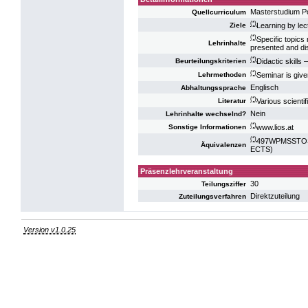
Masterstudium P
Quellcurriculum
(*)
Learning by lec
Ziele
(*)
Specific topics
Lehrinhalte
presented and di
(*)
Didactic skills 
Beurteilungskriterien
(*)
Seminar is give
Lehrmethoden
Englisch
Abhaltungssprache
(*)
Various scientif
Literatur
Nein
Lehrinhalte wechselnd?
(*)
www.lios.at
Sonstige Informationen
(*)
497WPMSSTOS10
Äquivalenzen
ECTS)
Präsenzlehrveranstaltung
30
Teilungsziffer
Direktzuteilung
Zuteilungsverfahren
Version v1.0.25