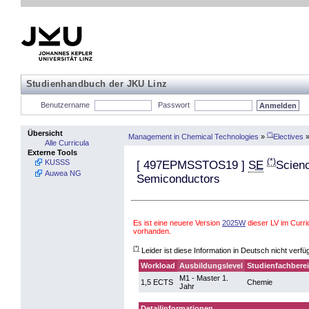
Studienhandbuch der JKU Linz
Benutzername
Passwort
Übersicht
(*)
Management in Chemical Technologies
»
Electives
Alle Curricula
Externe Tools
(*)
KUSSS
[
497EPMSSTOS19
]
SE
Scienc
Auwea NG
Semiconductors
Es ist eine neuere Version
2025W
dieser LV im Curr
vorhanden.
(*)
Leider ist diese Information in Deutsch nicht verfü
Workload
Ausbildungslevel
Studienfachbere
M1 - Master 1.
1,5 ECTS
Chemie
Jahr
Detailinformationen