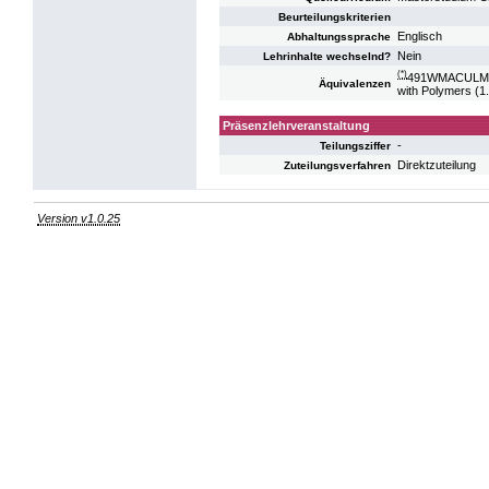
Beurteilungskriterien
Englisch
Abhaltungssprache
Nein
Lehrinhalte wechselnd?
(*)
491WMACULMV14
Äquivalenzen
with Polymers (1
Präsenzlehrveranstaltung
-
Teilungsziffer
Direktzuteilung
Zuteilungsverfahren
Version v1.0.25