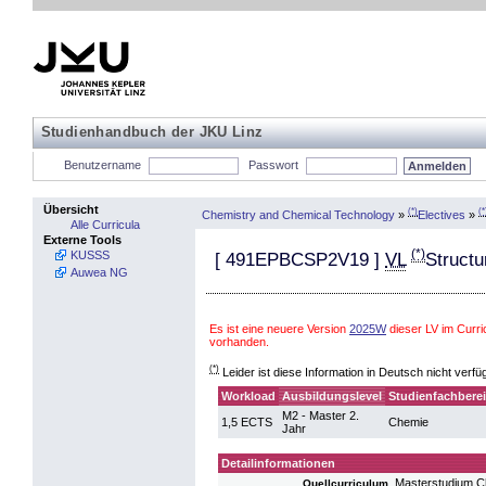
Studienhandbuch der JKU Linz
Benutzername
Passwort
Übersicht
(*)
(*
Chemistry and Chemical Technology
»
Electives
»
Alle Curricula
Externe Tools
(*)
KUSSS
[
491EPBCSP2V19
]
VL
Structu
Auwea NG
Es ist eine neuere Version
2025W
dieser LV im Curr
vorhanden.
(*)
Leider ist diese Information in Deutsch nicht verfü
Workload
Ausbildungslevel
Studienfachbere
M2 - Master 2.
1,5 ECTS
Chemie
Jahr
Detailinformationen
Masterstudium C
Quellcurriculum