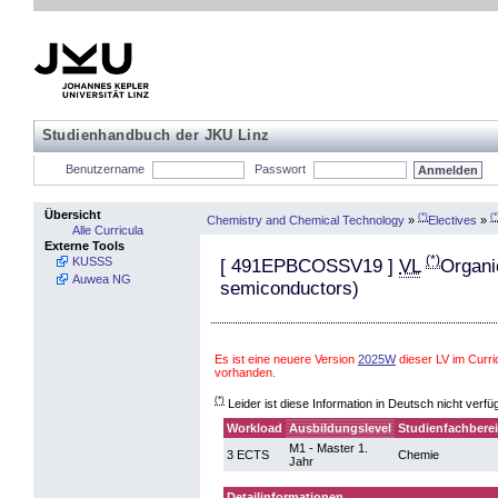
Studienhandbuch der JKU Linz
Benutzername
Passwort
Übersicht
(*)
(*
Chemistry and Chemical Technology
»
Electives
»
Alle Curricula
Externe Tools
(*)
KUSSS
[
491EPBCOSSV19
]
VL
Organi
Auwea NG
semiconductors)
Es ist eine neuere Version
2025W
dieser LV im Curr
vorhanden.
(*)
Leider ist diese Information in Deutsch nicht verfü
Workload
Ausbildungslevel
Studienfachbere
M1 - Master 1.
3 ECTS
Chemie
Jahr
Detailinformationen