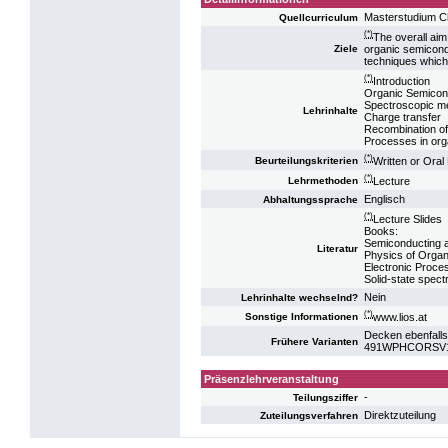
Masterstudium C
Quellcurriculum
(*)
The overall aim
organic semicond
Ziele
techniques which 
(*)
Introduction
Organic Semicon
Spectroscopic m
Lehrinhalte
Charge transfer
Recombination of
Processes in org
(*)
Written or Oral
Beurteilungskriterien
(*)
Lecture
Lehrmethoden
Englisch
Abhaltungssprache
(*)
Lecture Slides
Books:
Semiconducting 
Literatur
Physics of Orga
Electronic Proc
Solid-state spec
Nein
Lehrinhalte wechselnd?
(*)
www.lios.at
Sonstige Informationen
Decken ebenfalls
Frühere Varianten
491WPHCORSV13:
Präsenzlehrveranstaltung
-
Teilungsziffer
Direktzuteilung
Zuteilungsverfahren